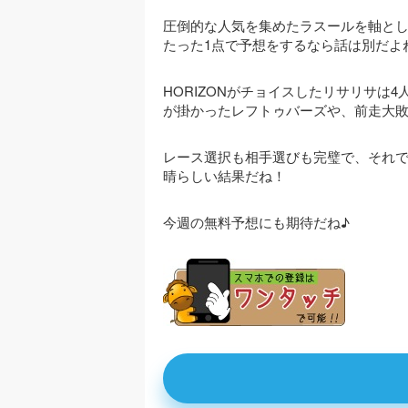
圧倒的な人気を集めたラスールを軸とし
たった1点で予想をするなら話は別だよ
HORIZONがチョイスしたリサリサ
が掛かったレフトゥバーズや、前走大敗
レース選択も相手選びも完璧で、それで
晴らしい結果だね！
今週の無料予想にも期待だね♪