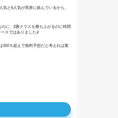
人気と6人気が馬券に絡んでいるから、
なのに、2勝クラスを勝ち上がるのに時間
ースではありました♪
300％超えで無料予想だと考えれば素