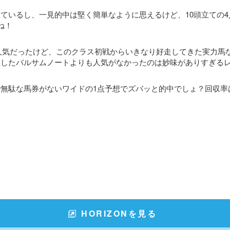
ているし、一見的中は堅く簡単なように思えるけど、10頭立ての4
ね！
は4人気だったけど、このクラス初戦からいきなり好走してきた実力馬
したバルサムノートよりも人気がなかったのは妙味がありすぎるレ
無駄な馬券がないワイドの1点予想でズバッと的中でしょ？回収率は
HORIZONを見る