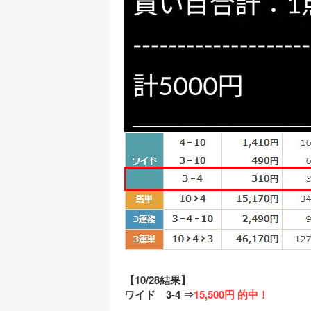
【10/28結果】
ワイド 3-4 ⇒
15,500円 的中！