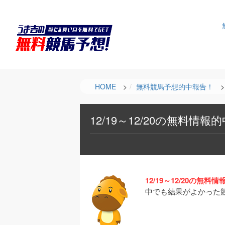
HOME
>
無料競馬予想的中報告！
12/19～12/20の無料情
12/19～12/20の無
中でも結果がよかった