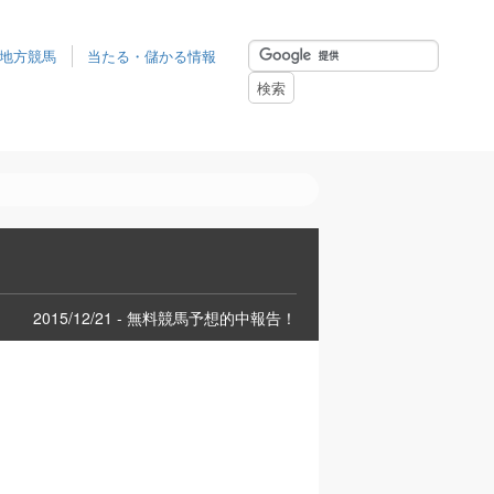
地方競馬
当たる・儲かる情報
2015/12/21 - 無料競馬予想的中報告！