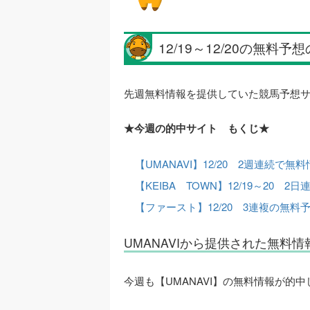
12/19～12/20の無料
先週無料情報を提供していた競馬予想
★今週の的中サイト もくじ★
【UMANAVI】12/20 2週連続で無
【KEIBA TOWN】12/19～20 
【ファースト】12/20 3連複の無
UMANAVIから提供された無料情
今週も【UMANAVI】の無料情報が的