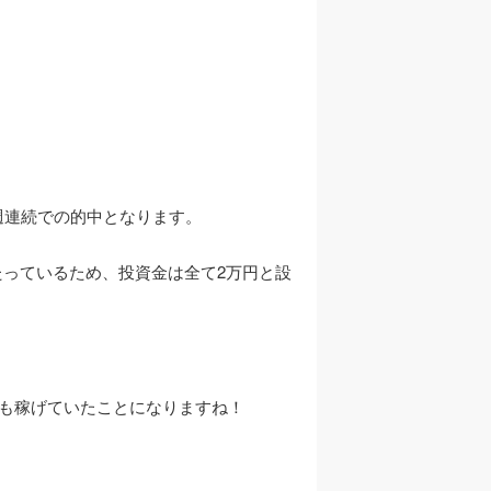
週連続での的中となります。
っているため、投資金は全て2万円と設
円も稼げていたことになりますね！