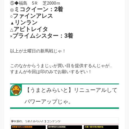
⑤◆福島 5Ｒ 芝2000ｍ
ミコクイーン：2着
◎
ファインアレス
○
リンラン
▲
アビトレイタ
△
プライムシスター：3着
×
以上が土曜日の新馬戦じゃ！
このなかからうまじぃが買い目を提供するんじゃが…
すまんが今回は印のみでお願いするぞい！
【うまとみらいと】リニューアルして
パワーアップじゃ。