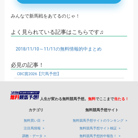
みんなで新馬戦をあてるのじゃ！
よく見られている記事はこちらです♫
2018/11/10～11/11の無料情報的中まとめ
必見の記事！
CBC賞2026【穴馬予想】
人生が変わる無料競馬予想。
無料
でここまで
当たる！
カテゴリ
無料競馬予想サイト
無料買い目
無料競馬予想サイトのランキング
注目馬情報
無料競馬予想サイト検証
調教・データ
無料競馬予想的中報告！