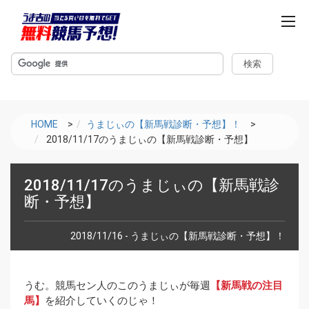
m
e
n
u
HOME
>
うまじぃの【新馬戦診断・予想】！
>
2018/11/17のうまじぃの【新馬戦診断・予想】
2018/11/17のうまじぃの【新馬戦診
断・予想】
2018/11/16 - うまじぃの【新馬戦診断・予想】！
うむ。競馬セン人のこのうまじぃが毎週
【新馬戦の注目
馬】
を紹介していくのじゃ！