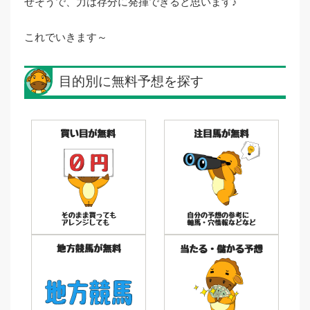
せそうで、力は存分に発揮できると思います♪
これでいきます～
目的別に無料予想を探す