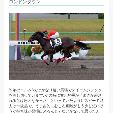
ロンドンタウン
昨年のエルムSではかなり速い馬場でテイエムジンソク
を差し切っています♪その時に古川騎手が「まさか差さ
れるとは思わなかった」といっていたようにスピード能
力は一級品で、うま吉的にむしろ距離がもう少し短いほ
うが持ち味が発揮出来るんじゃないかなって思ったん