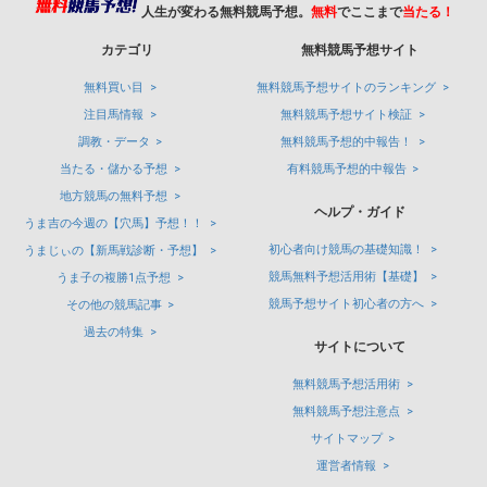
人生が変わる無料競馬予想。
無料
でここまで
当たる！
カテゴリ
無料競馬予想サイト
無料買い目
無料競馬予想サイトのランキング
注目馬情報
無料競馬予想サイト検証
調教・データ
無料競馬予想的中報告！
当たる・儲かる予想
有料競馬予想的中報告
地方競馬の無料予想
ヘルプ・ガイド
うま吉の今週の【穴馬】予想！！
初心者向け競馬の基礎知識！
うまじぃの【新馬戦診断・予想】
競馬無料予想活用術【基礎】
うま子の複勝1点予想
競馬予想サイト初心者の方へ
その他の競馬記事
過去の特集
サイトについて
無料競馬予想活用術
無料競馬予想注意点
サイトマップ
運営者情報