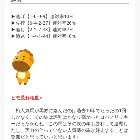
▶逃げ【1-0-0-9】連対率10％
▶先行【6-4-2-27】連対率26％
▶差し【2-2-7-48】連対率7％
▶追込【1-4-1-44】連対率10％
ヒモ荒れ程度♬
二桁人気馬が馬券に絡んだのは過去10年でたったの1回
しかなく、その馬は評判はかなり高かったコパノリッキ
ーだったからね！この馬はその次の年も勝利して連覇し
たし、実力の伴っていない人気薄の馬が好走することは
皆無だと思っていいと思います♪