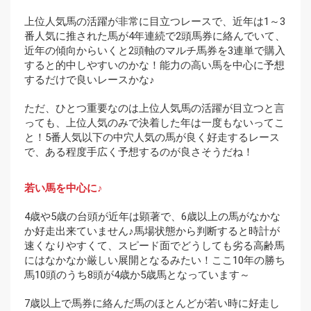
上位人気馬の活躍が非常に目立つレースで、近年は1～3
番人気に推された馬が4年連続で2頭馬券に絡んでいて、
近年の傾向からいくと2頭軸のマルチ馬券を3連単で購入
すると的中しやすいのかな！能力の高い馬を中心に予想
するだけで良いレースかな♪
ただ、ひとつ重要なのは上位人気馬の活躍が目立つと言
っても、上位人気のみで決着した年は一度もないってこ
と！5番人気以下の中穴人気の馬が良く好走するレース
で、ある程度手広く予想するのが良さそうだね！
若い馬を中心に♪
4歳や5歳の台頭が近年は顕著で、6歳以上の馬がなかな
か好走出来ていません♪馬場状態から判断すると時計が
速くなりやすくて、スピード面でどうしても劣る高齢馬
にはなかなか厳しい展開となるみたい！ここ10年の勝ち
馬10頭のうち8頭が4歳か5歳馬となっています～
7歳以上で馬券に絡んだ馬のほとんどが若い時に好走し