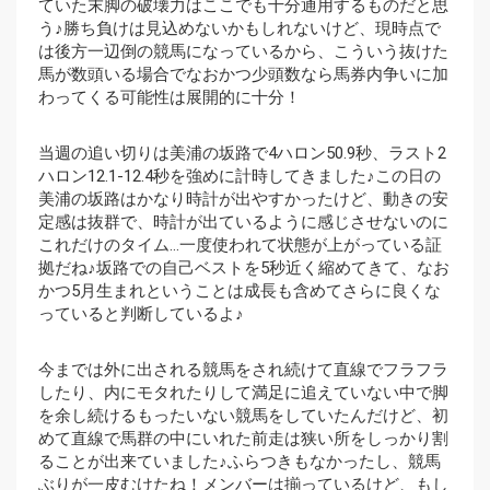
ていた末脚の破壊力はここでも十分通用するものだと思
う♪勝ち負けは見込めないかもしれないけど、現時点で
は後方一辺倒の競馬になっているから、こういう抜けた
馬が数頭いる場合でなおかつ少頭数なら馬券内争いに加
わってくる可能性は展開的に十分！
当週の追い切りは美浦の坂路で4ハロン50.9秒、ラスト2
ハロン12.1-12.4秒を強めに計時してきました♪この日の
美浦の坂路はかなり時計が出やすかったけど、動きの安
定感は抜群で、時計が出ているように感じさせないのに
これだけのタイム…一度使われて状態が上がっている証
拠だね♪坂路での自己ベストを5秒近く縮めてきて、なお
かつ5月生まれということは成長も含めてさらに良くな
っていると判断しているよ♪
今までは外に出される競馬をされ続けて直線でフラフラ
したり、内にモタれたりして満足に追えていない中で脚
を余し続けるもったいない競馬をしていたんだけど、初
めて直線で馬群の中にいれた前走は狭い所をしっかり割
ることが出来ていました♪ふらつきもなかったし、競馬
ぶりが一皮むけたね！メンバーは揃っているけど、もし