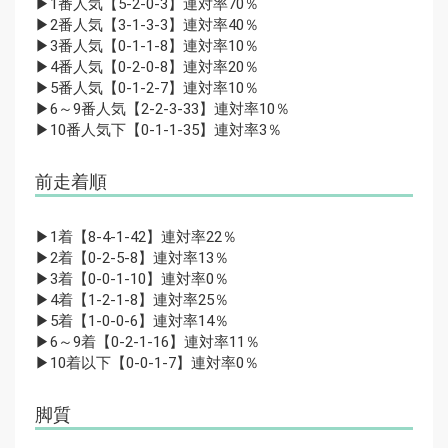
▶1番人気【5-2-0-3】連対率70％
▶2番人気【3-1-3-3】連対率40％
▶3番人気【0-1-1-8】連対率10％
▶4番人気【0-2-0-8】連対率20％
▶5番人気【0-1-2-7】連対率10％
▶6～9番人気【2-2-3-33】連対率10％
▶10番人気下【0-1-1-35】連対率3％
前走着順
▶1着【8-4-1-42】連対率22％
▶2着【0-2-5-8】連対率13％
▶3着【0-0-1-10】連対率0％
▶4着【1-2-1-8】連対率25％
▶5着【1-0-0-6】連対率14％
▶6～9着【0-2-1-16】連対率11％
▶10着以下【0-0-1-7】連対率0％
脚質