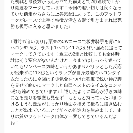
た初戦と最後方から組み立てた前走とで2戦連続で上が
り最速をマークしています！今回の追い切りは良くなっ
ていた前走からさらに上昇気配にあって、このフットワ
ークがレースで上手く特徴が活きる形で引き出せれば完
勝も視野に入ると思いました♪
1週前の追い切りは栗東のCWコースで坂井騎手を背に6
ハロン82.5秒、ラスト1ハロン11.2秒を終い強めに追って
マークしてきています！過去の2走と比較しても全体時
計はそう変化がないんだけど、今まではしっかり追って
いてもワンペース気味というかあまりパリッとした反応
が出来ずに11.8秒というラップが自身最速のハロンタイ
ムだったのに今回は多少気合をつけた程度で鋭い伸び脚
を見せて終いにマークした自己ベストのタイムをコンマ
6秒も縮めてきています♪上述したように重心が浮き気味
になる走りを微塵も見せず、もともと持っていた叩きつ
けるような走法がしっかり地面を捉えて後ろに描き込む
ことが出来ていることで前への推進力を生み出して、走
りの質やフットワーク自体が一変してきているんだよ
ね！