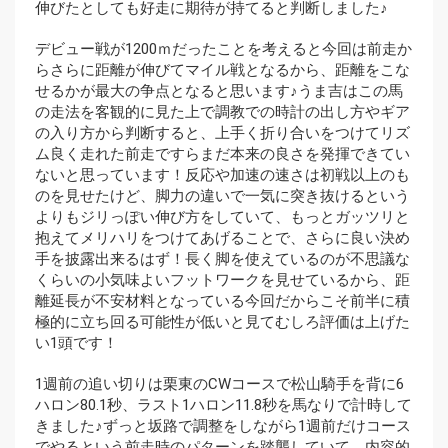
伸びたとしても好走に期待が持てると判断しました♪
デビュー戦が1200ｍだったことを考えると今回は前走か
らさらに距離が伸びてマイル戦となるから、距離をこな
せるかが最大の争点となると思います♪うま吉はこの馬
の走法を客観的に見た上で調教での時計の出し方やギア
の入り方から判断すると、上手く折り合いをつけてリズ
ム良く走れた前走ですらまだ本来の良さを発揮できてい
ないと思っています！反応や加速の速さは初戦以上のも
のを見せたけど、脚力の違いで一気に突き抜けるという
よりもジリっぽい伸び方をしていて、もっとガッツリと
抱えてメリハリをつけてあげることで、さらに良い決め
手を披露出来るはず！長く脚を使えているのが不思議な
くらいの小気味よいフットワークを見せているから、距
離延長が不安材料となっている今回だからこそ前半に積
極的に立ち回る可能性が低いと見てむしろ評価は上げた
い1頭です！
1週前の追い切りは栗東のCWコースで松山騎手を背に6
ハロン80.1秒、ラスト1ハロン11.8秒を馬なりで計時して
きました♪ずっと坂路で調整をしながら1週前だけコース
でやるという前走時のパターンを踏襲していて、内容的