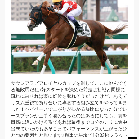
サウジアラビアロイヤルカップを制してここに挑んでく
る無敗馬だね♪好スタートを決めた前走は初戦と同様に
流れに乗せれば楽に好位を取れそうだったけど、あえて
リズム重視で折り合いに専念する組み立てをやってきま
した！ハイペースで上がりが掛かる展開になった分でレ
ースプランが上手く噛み合ったのはあるにしても、前を
目標に追いかける形であれば最後まで自分の走りに集中
出来ていたのもあそこまでパフォーマンスが上がったひ
とつの要因だと思います♪稍重の馬場で1分33秒フラット