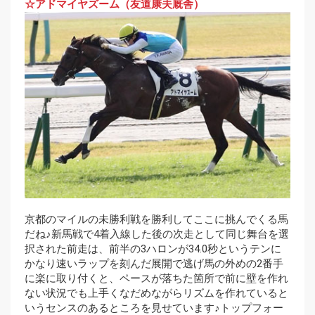
☆アドマイヤズーム（友道康夫厩舎）
京都のマイルの未勝利戦を勝利してここに挑んでくる馬
だね♪新馬戦で4着入線した後の次走として同じ舞台を選
択された前走は、前半の3ハロンが34.0秒というテンに
かなり速いラップを刻んだ展開で逃げ馬の外めの2番手
に楽に取り付くと、ペースが落ちた箇所で前に壁を作れ
ない状況でも上手くなだめながらリズムを作れていると
いうセンスのあるところを見せています♪トップフォー