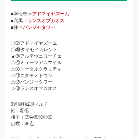
■本命馬⇒
アドマイヤズーム
■穴馬⇒
ランスオブカオス
■注⇒
パンジャタワー
◎②アドマイヤズーム
◯⑯タイセイカレント
▲⑧アルテヴェローチェ
△④ミュージアムマイル
△⑩トータルクラリティ
△⑪ニタモノドウシ
△⑫パンジャタワー
☆③ランスオブカオス
3連単軸2頭マルチ
軸：②⑯
相手：③④⑧⑩⑪⑫
点数：36点