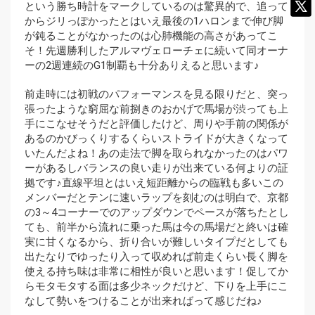
という勝ち時計をマークしているのは驚異的で、追って
からジリっぽかったとはいえ最後の1ハロンまで伸び脚
が鈍ることがなかったのは心肺機能の高さがあってこ
そ！先週勝利したアルマヴェローチェに続いて同オーナ
ーの2週連続のG1制覇も十分ありえると思います♪
前走時には初戦のパフォーマンスを見る限りだと、突っ
張ったような窮屈な前捌きのおかげで馬場が渋っても上
手にこなせそうだと評価したけど、周りや手前の関係が
あるのかびっくりするくらいストライドが大きくなって
いたんだよね！あの走法で脚を取られなかったのはパワ
ーがあるしバランスの良い走りが出来ている何よりの証
拠です♪直線平坦とはいえ短距離からの臨戦も多いこの
メンバーだとテンに速いラップを刻むのは明白で、京都
の3～4コーナーでのアップダウンでペースが落ちたとし
ても、前半から流れに乗った馬は今の馬場だと終いは確
実に甘くなるから、折り合いが難しいタイプだとしても
出たなりでゆったり入って収めれば前走くらい長く脚を
使える持ち味は非常に相性が良いと思います！促してか
らモタモタする面は多少ネックだけど、下りを上手にこ
なして勢いをつけることが出来ればって感じだね♪