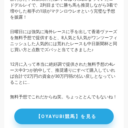
ドデルレイで、2列目までに勝ち馬も推奨しながら3着で
増やした相手の1頭がマテンロウレオという完璧な予想
を披露！
日曜日には強気に海外レースに手を出して香港ヴァーズ
を無料予想で提供すると、8人気と5人気がワンツーフィ
ニッシュした人気的には荒れたレースも中日新聞杯と同
じ買い方と点数でズバッと当ててきました♪
12月に入って本当に絶好調で提供された無料予想の4レ
ース中3つが的中して、推奨通りにすべて購入していれ
ば合計で2万円の資金が30万円弱の払い戻しとなってい
ることに…
無料予想でこれだからね笑。ちょっととんでもないね！
【OYAYUBI競馬】を見る