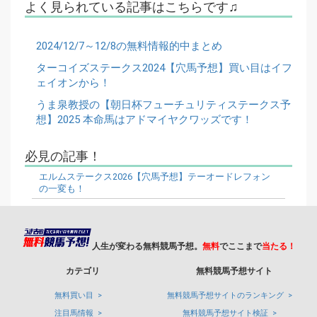
よく見られている記事はこちらです♫
2024/12/7～12/8の無料情報的中まとめ
ターコイズステークス2024【穴馬予想】買い目はイフ
ェイオンから！
うま泉教授の【朝日杯フューチュリティステークス予
想】2025 本命馬はアドマイヤクワッズです！
必見の記事！
エルムステークス2026【穴馬予想】テーオードレフォン
の一変も！
人生が変わる無料競馬予想。
無料
でここまで
当たる！
カテゴリ
無料競馬予想サイト
無料買い目
無料競馬予想サイトのランキング
注目馬情報
無料競馬予想サイト検証