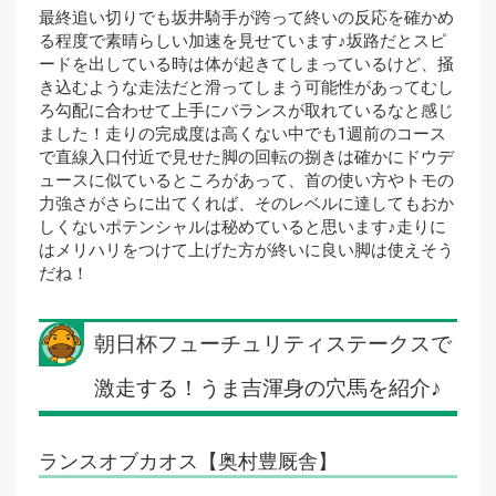
最終追い切りでも坂井騎手が跨って終いの反応を確かめ
る程度で素晴らしい加速を見せています♪坂路だとスピ
ードを出している時は体が起きてしまっているけど、掻
き込むような走法だと滑ってしまう可能性があってむし
ろ勾配に合わせて上手にバランスが取れているなと感じ
ました！走りの完成度は高くない中でも1週前のコース
で直線入口付近で見せた脚の回転の捌きは確かにドウデ
ュースに似ているところがあって、首の使い方やトモの
力強さがさらに出てくれば、そのレベルに達してもおか
しくないポテンシャルは秘めていると思います♪走りに
はメリハリをつけて上げた方が終いに良い脚は使えそう
だね！
朝日杯フューチュリティステークスで
激走する！うま吉渾身の穴馬を紹介♪
ランスオブカオス【奥村豊厩舎】