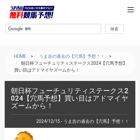
m
e
n
u
HOME
>
うま吉の過去の【穴馬】予想！！
>
朝日杯フューチュリティステークス2024【穴馬予想】
買い目はアドマイヤズームから！
朝日杯フューチュリティステークス2
024【穴馬予想】買い目はアドマイヤ
ズームから！
2024/12/15 - うま吉の過去の【穴馬】予想！！