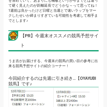
を潜めていて、あまりにも機敏というか今までとは違っ
て硬く見えたのが距離延長でどうかな～って思ってね！
1週前は良かったけど日曜と当週とで速いラップをマー
クしたせいか締まりすぎている可能性を考慮して相手ま
でとします♪
【PR】今週末オススメの競馬予想サイ
ト
うま吉がお届けする、今週末の競馬の買い目の参考に出
来る競馬予想サイトの紹介コーナー！
今回紹介するのは先週に引き続き…【OYAYUBI
競馬】です♪