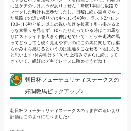
にはケチのつけようがありません！帰厩1本目に坂路で
マークした時計も圧巻だったし、日曜に終い重点でやっ
た坂路での追い切りでは4ハロン54.0秒、ラスト2ハロン
13.0-11.6秒と前走以上の鋭い加速を披露！引っ掛かるよ
うな素振りを見せず、ゆったり走っている時はこの馬な
りにストライドを大きく伸ばせていて、ピッチ走法の馬
ってどうしても硬く見えやすいのにこの馬に関しては柔
らかみすら感じるというのは距離をこなせる下地になる
と思います♪休み明けを叩いた上積みでさらに締まって
きていて、絶好のデキでレースに臨めそうだね！
朝日杯フューチュリティステークスの
好調教馬ピックアップ♪
朝日杯フューチュリティステークスのうま吉の追い切り
評価はこのようになりました♪