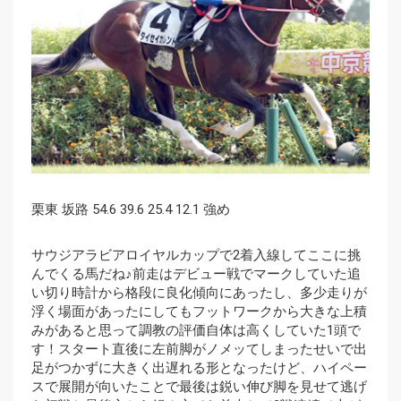
栗東 坂路 54.6 39.6 25.4 12.1 強め
サウジアラビアロイヤルカップで2着入線してここに挑
んでくる馬だね♪前走はデビュー戦でマークしていた追
い切り時計から格段に良化傾向にあったし、多少走りが
浮く場面があったにしてもフットワークから大きな上積
みがあると思って調教の評価自体は高くしていた1頭で
す！スタート直後に左前脚がノメッてしまったせいで出
足がつかずに大きく出遅れる形となったけど、ハイペー
スで展開が向いたことで最後は鋭い伸び脚を見せて逃げ