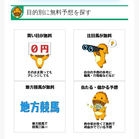
目的別に無料予想を探す