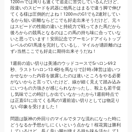
1200ｍでは周りも速くて追走に苦労しているんだけど、
段違いのスピードを武器に他馬とはまるで違う脚で伸び
てくる様は圧倒的だよね！1200ｍのG1でも2連対してい
るから短い距離ならどこでも好走出来そうだけど、元々
はスピードの性能の違いと持続力で戦ってきた馬だから
後ろからの競馬となるのはこの馬の持ち味に合っていな
いと思っています！安田記念でアーモンドアイらトップ
レベルのG1馬達を完封しているし、マイルが適距離のは
ず♪当然ここでも好走に期待出来そうだね！
1週前の追い切りは美浦のウッドコースで5ハロン69.2
秒、ラスト1ハロン13.4秒を馬なりで計時♪陣営は追いつ
かせなかった内容を披露したのは速いところをやる必要
がないからと言っていたけど、線が細く見えて踏み込み
にいつもの力強さが感じられなかったし、鞍上も若干促
し気味でこの時計しか出ていなかったから1週前時点で
は正直G1に出てくる馬の1週前追い切りとしては物足り
ない印象を受けました！
問題は阪神の外回りのマイルでタフな流れになった時に
どうなるか予想がしにくいという点かな！桜花賞は勝利
しているけど、長く良い脚が使える持ち味を活かして1