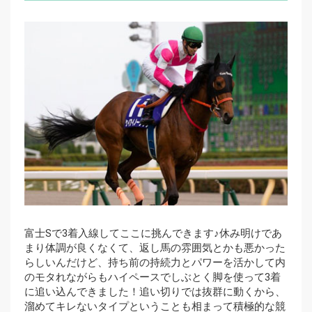
富士Sで3着入線してここに挑んできます♪休み明けであ
まり体調が良くなくて、返し馬の雰囲気とかも悪かった
らしいんだけど、持ち前の持続力とパワーを活かして内
のモタれながらもハイペースでしぶとく脚を使って3着
に追い込んできました！追い切りでは抜群に動くから、
溜めてキレないタイプということも相まって積極的な競