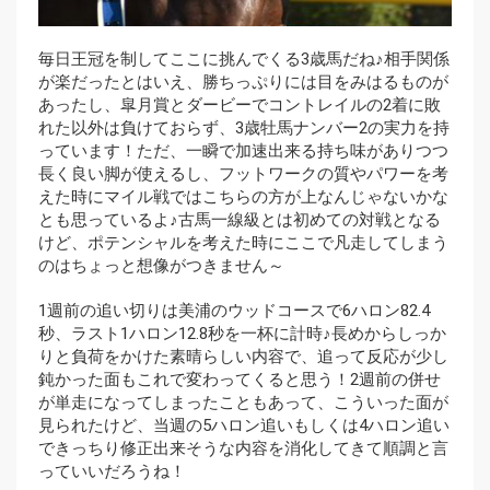
毎日王冠を制してここに挑んでくる3歳馬だね♪相手関係
が楽だったとはいえ、勝ちっぷりには目をみはるものが
あったし、皐月賞とダービーでコントレイルの2着に敗
れた以外は負けておらず、3歳牡馬ナンバー2の実力を持
っています！ただ、一瞬で加速出来る持ち味がありつつ
長く良い脚が使えるし、フットワークの質やパワーを考
えた時にマイル戦ではこちらの方が上なんじゃないかな
とも思っているよ♪古馬一線級とは初めての対戦となる
けど、ポテンシャルを考えた時にここで凡走してしまう
のはちょっと想像がつきません～
1週前の追い切りは美浦のウッドコースで6ハロン82.4
秒、ラスト1ハロン12.8秒を一杯に計時♪長めからしっか
りと負荷をかけた素晴らしい内容で、追って反応が少し
鈍かった面もこれで変わってくると思う！2週前の併せ
が単走になってしまったこともあって、こういった面が
見られたけど、当週の5ハロン追いもしくは4ハロン追い
できっちり修正出来そうな内容を消化してきて順調と言
っていいだろうね！