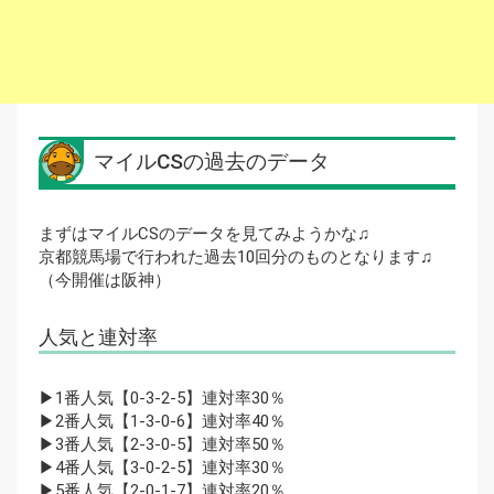
マイルCSの過去のデータ
まずはマイルCSのデータを見てみようかな♫
京都競馬場で行われた過去10回分のものとなります♫
（今開催は阪神）
人気と連対率
▶1番人気【0-3-2-5】連対率30％
▶2番人気【1-3-0-6】連対率40％
▶3番人気【2-3-0-5】連対率50％
▶4番人気【3-0-2-5】連対率30％
▶5番人気【2-0-1-7】連対率20％