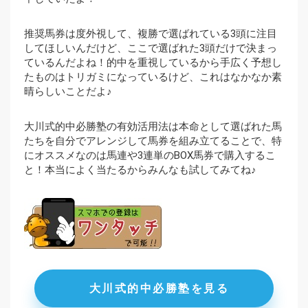
推奨馬券は度外視して、複勝で選ばれている3頭に注目
してほしいんだけど、ここで選ばれた3頭だけで決まっ
ているんだよね！的中を重視しているから手広く予想し
たものはトリガミになっているけど、これはなかなか素
晴らしいことだよ♪
大川式的中必勝塾の有効活用法は本命として選ばれた馬
たちを自分でアレンジして馬券を組み立てることで、特
にオススメなのは馬連や3連単のBOX馬券で購入するこ
と！本当によく当たるからみんなも試してみてね♪
大川式的中必勝塾を見る