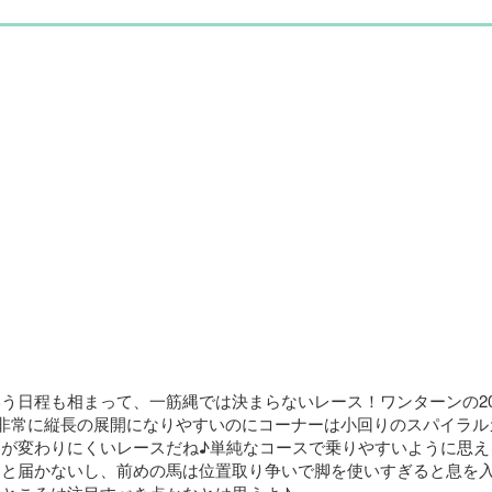
う日程も相まって、一筋縄では決まらないレース！ワンターンの20
、非常に縦長の展開になりやすいのにコーナーは小回りのスパイラル
が変わりにくいレースだね♪単純なコースで乗りやすいように思え
うと届かないし、前めの馬は位置取り争いで脚を使いすぎると息を