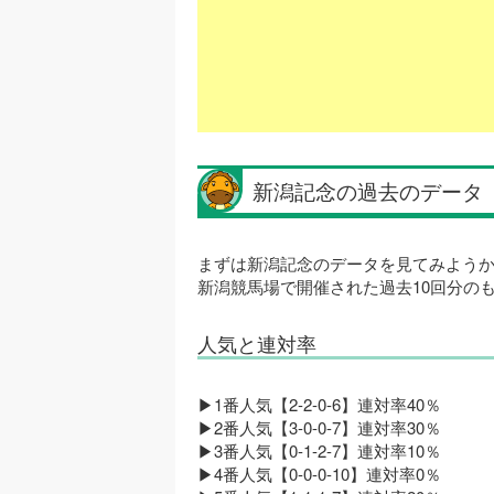
新潟記念の過去のデータ
まずは新潟記念のデータを見てみようか
新潟競馬場で開催された過去10回分の
人気と連対率
▶1番人気【2-2-0-6】連対率40％
▶2番人気【3-0-0-7】連対率30％
▶3番人気【0-1-2-7】連対率10％
▶4番人気【0-0-0-10】連対率0％