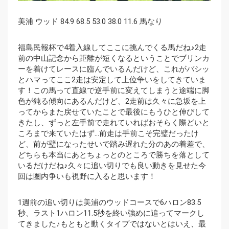
美浦 ウッド 84.9 68.5 53.0 38.0 11.6 馬なり
福島民報杯で4着入線してここに挑んでくる馬だね♪2走
前の中山記念から距離が短くなるということでブリンカ
ーを着けてレースに臨んでいるんだけど、これがバシッ
とハマってここ2走は安定して上位争いをしてきていま
す！この馬って直線で逆手前に変えてしまうと途端に脚
色が鈍る傾向にあるんだけど、2走前は久々に急坂を上
ってからまた戻せていたことで最後にもうひと伸びして
きたし、ずっと左手前で走れていればおそらく際どいと
ころまで来ていたはず…前走は手前こそ完璧だったけ
ど、前が壁になったせいで踏み遅れた分のあの着差で、
どちらも本当にあとちょっとのところで勝ちを落として
いるだけだね♪久々に追い切りでも良い動きを見せた今
回は圏内争いも視野に入ると思います！
1週前の追い切りは美浦のウッドコースで6ハロン83.5
秒、ラスト1ハロン11.5秒を終い強めに追ってマークし
てきました♪もともと動くタイプではないとはいえ、最