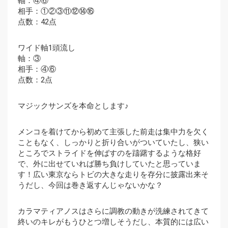
軸：④⑥
相手：①②③⑪⑫⑭⑯
点数：42点
ワイド軸1頭流し
軸：③
相手：④⑥
点数：2点
マジックサンズを本命とします♪
メンコを着けてから初めて主張した前走は集中力を欠く
こともなく、しっかりと折り合いがついていたし、狭い
ところでストライドを伸ばすのを躊躇するような格好
で、外に出せていれば勝ち負けしていたと思っていま
す！広い東京ならトビの大きな走りを存分に披露出来そ
うだし、今回は巻き返すんじゃないかな？
カラマティアノスはさらに調教の動きが洗練されてきて
終いのキレがもうひとつ増しそうだし、本質的には広い