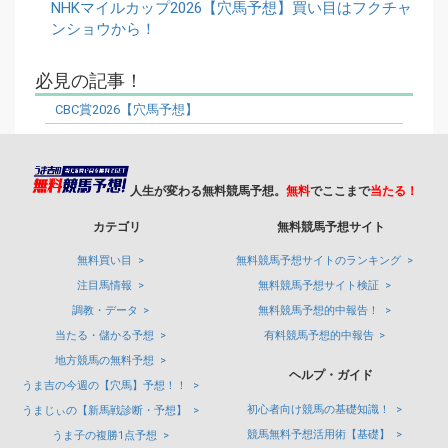
NHKマイルカップ2026【穴馬予想】買い目はフクチャ
ンショウから！
必見の記事！
CBC賞2026【穴馬予想】
人生が変わる無料競馬予想。
無料
でここまで
当たる！
カテゴリ
無料競馬予想サイト
無料買い目
無料競馬予想サイトのランキング
注目馬情報
無料競馬予想サイト検証
調教・データ
無料競馬予想的中報告！
当たる・儲かる予想
有料競馬予想的中報告
地方競馬の無料予想
ヘルプ・ガイド
うま吉の今週の【穴馬】予想！！
初心者向け競馬の基礎知識！
うまじぃの【新馬戦診断・予想】
競馬無料予想活用術【基礎】
うま子の複勝1点予想