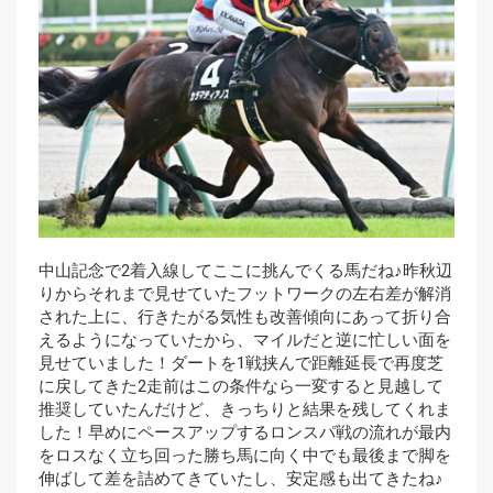
中山記念で2着入線してここに挑んでくる馬だね♪昨秋辺
りからそれまで見せていたフットワークの左右差が解消
された上に、行きたがる気性も改善傾向にあって折り合
えるようになっていたから、マイルだと逆に忙しい面を
見せていました！ダートを1戦挟んで距離延長で再度芝
に戻してきた2走前はこの条件なら一変すると見越して
推奨していたんだけど、きっちりと結果を残してくれま
した！早めにペースアップするロンスパ戦の流れが最内
をロスなく立ち回った勝ち馬に向く中でも最後まで脚を
伸ばして差を詰めてきていたし、安定感も出てきたね♪