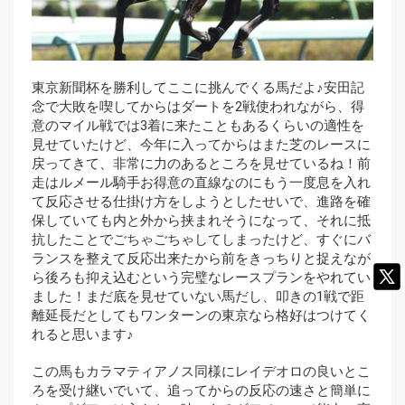
東京新聞杯を勝利してここに挑んでくる馬だよ♪安田記
念で大敗を喫してからはダートを2戦使われながら、得
意のマイル戦では3着に来たこともあるくらいの適性を
見せていたけど、今年に入ってからはまた芝のレースに
戻ってきて、非常に力のあるところを見せているね！前
走はルメール騎手お得意の直線なのにもう一度息を入れ
て反応させる仕掛け方をしようとしたせいで、進路を確
保していても内と外から挟まれそうになって、それに抵
抗したことでごちゃごちゃしてしまったけど、すぐにバ
ランスを整えて反応出来たから前をきっちりと捉えなが
ら後ろも抑え込むという完璧なレースプランをやれてい
ました！まだ底を見せていない馬だし、叩きの1戦で距
離延長だとしてもワンターンの東京なら格好はつけてく
れると思います♪
この馬もカラマティアノス同様にレイデオロの良いとこ
ろを受け継いでいて、追ってからの反応の速さと簡単に