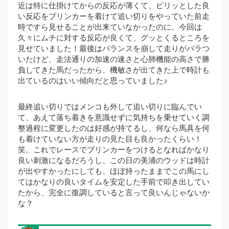
近は特に仕掛けてからの反応が薄くて、ピリッとした良
い反応をブリンカーを着けて追い切りをやっていた前走
時ですら見せることが出来ていなかったのに、今回は
久々にムチに対する反応が良くて、グッとくるところを
見せていました！最後はバランスを崩して走りがバラつ
いたけど、走法通りの加速の速さと心肺機能の高さで勝
負してきた馬だったから、機敏さが出てきた上で時計も
出ているのはいい傾向だと思っていました♪
最終追い切りではメンコも外して追い切りに臨んでい
て、あえて落ち着きを意識せずに気持ちを乗せていく調
整過程に変更したのは好感が持てるし、何なら馬具を何
も着けていない方が走りの見た目も良かったくらい！
笑。これでレースでブリンカーをつけるとなればかなり
良い刺激になるだろうし、この日の美浦のウッドは時計
が出やすかったにしても、ほぼ持ったままでこの馬にし
てはかなりの良いタイムを安定した手前で叩き出してい
たから、完全に復調していると言って良いんじゃないか
な？