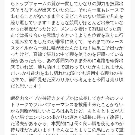
らトップフォームの質が一変してかなりの脚力を披露出
来そうな下地が出来ていたのに、それを一度もレースで
出せることがないまま全く見どころのない競馬で凡走を
繰り返しています！まともな競馬がほとんど出来ていな
かった状況だったけど、メンコを着けて3戦目だった前
走では折り合いを意識するというよりも位置を取りに行
く組み立てをしたのが非常に良くて、それまでのレース
スタイルから一気に幅が出たんだよね！結果こそ出なか
ったけど、直線で馬群の中で脚を使うのを戸惑っている
節があったから、あの雰囲気のまま外めに進路を確保出
来ていれば、勝ち負けまで加わっていたかもしれません
♪しっかり能力を出し切れればG1でも通用する脚力の持
ち主で、前回見せた変わり身から考えると今回は走り頃
だと思います！
瞬発力タイプか持続力タイプかは成長してきた今のフッ
トワークでフルパフォーマンスを披露出来たことがない
から判断が難しいところはあるけど、もともとトビが大
きい馬でエンジンの掛かりの遅さが成長に伴って改善し
た過去があるから、本質的には長く良い脚を使えるのが
持ち味だと思います！そんなことよりこの馬にとって重