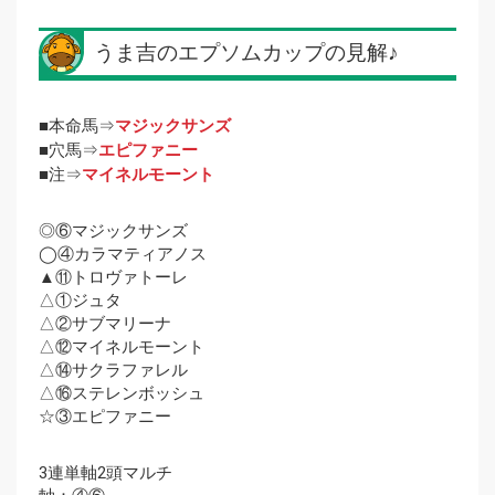
うま吉のエプソムカップの見解♪
■本命馬⇒
マジックサンズ
■穴馬⇒
エピファニー
■注⇒
マイネルモーント
◎⑥マジックサンズ
◯④カラマティアノス
▲⑪トロヴァトーレ
△①ジュタ
△②サブマリーナ
△⑫マイネルモーント
△⑭サクラファレル
△⑯ステレンボッシュ
☆③エピファニー
3連単軸2頭マルチ