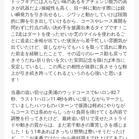
トップギアには入らない味のあるギアチェンジ能力の高
さが武器だよ♪操縦性も高く、目一杯に動かす際には鋭
い瞬発力を引き出せるし、ジワッと動かしていけば段階
的に脚を引き出していけるから、コースやレース展開を
問わずに打点の高い決め手を披露出来るタイプです！こ
こ2走はダートを使ったせいか芝のマイルを使われるご
とに追走に余裕が出ていた状況から若干忙しい雰囲気が
出ていたけど、促しながらでもハミを取って流れに乗れ
た前走を経験したことで、その辺りのレース勘も戻って
きそうだね♪折り合いを欠いた安田記念を除けば本当に
安定しているし、この馬との相性が抜群に良さそうな鞍
上が引き続き跨ってくれるというのも心強いと思いま
す！
当週の追い切りは美浦のウッドコースで6ハロン82.7
秒、ラスト1ハロン11.4秒を終いに促しながらマークし
ていました♪いつものパターンで坂路は軽めにやりなが
らコースでは長めからしっかり負荷を掛けてくる内容で
調整を行ってきたけど、最終追い切りで見せたストライ
ドや動きの質からは、まだ若干動きの重苦しさを感じま
した！もう1本あればきっちり態勢は整いそうだったけ
ど、ここが本番ではないから絶好調まで仕上げてきてい