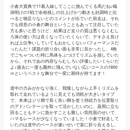
小倉大賞典で11着入線してここに挑んでくる馬だね♪蟻
洞明けの1戦で余裕残しの仕上げかつ動きも好調時と比
べると物足りないとのコメントが出ていた前走は、それ
でも得意の小倉の舞台ということもあって注目していた
方も多いと思うけど、結果ほど走りの質は悪くなくむし
ろ体の使い方は良くなっていたくらいで、デキさえ良け
れば上位争いしていてもおかしくないパフォーマンスだ
ったんだ！課題の折り合い面も非常に良かったし、4角
でごちゃついた時に馬体をぶつけてリズムを崩していた
から、それであの内容ならむしろい評価したいくらいだ
よ♪過去に一度も圏外に飛んでいない広いコースの1800
ｍというベストな舞台で一変に期待が持てます！
道中の力みがかなり強く、我慢しながら上手くリズムを
取れて走れているように見えても消耗が大きいタイプ
で、本来はジリ脚で長く良い脚を使う持続力を位置取り
のアドバンテージを取って活かしたいのに、器用に立ち
回ることもテンに急かすことも難しい気性面のせいで、
ハマるレースが少なくなっていました！小倉で好走して
いたのは道中のペースが速いせいで楽に折り合えるし、