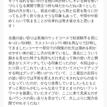
キツイ流れを追いかける他の馬が終いにキレる脚を使い
づらくなる展開で際立つ持ち味だからだね♪淡々とした
流れの方が良いし、前走の感じなら割と位置を取りに行
っても上手く折り合えそうな印象もあって、中団やや前
めくらいで収まることが出来れば巻き返せると思いま
す！
当週の追い切りは美浦のウッドコースで杉原騎手を背に
4ハロン53.8秒、ラスト1ハロン11.4秒を馬なりで計時し
てきました♪コーナー部分での我慢の仕方は溜めを利か
せやすい体の起こし方が出来ているし、過去にこういう
捌きを見せた時でも気持ちだけ先走って体の使い方と脚
捌きがミスマッチしている印象だったのが、今回はゆっ
たり回ってこれていました！それでいてスピードアップ
する時はグングン勢いがついていて、ここ最近の左回り
の追い切りでは手前を変えきれずにモタれながらの走り
となっていたのが、かなり改善していました♪もともと
ずっと前からがむしゃらな走りでまとまりのないフット
ワークを披露していたタイプが、ここに来て見栄えのす
るバランスの良い走りを見せていて、久しぶりに能力全
開でやれそうだね！