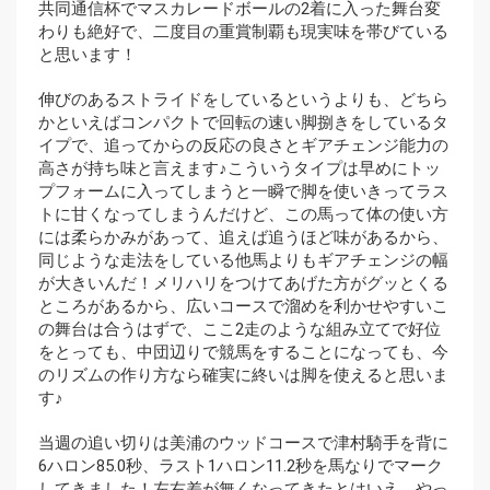
共同通信杯でマスカレードボールの2着に入った舞台変
わりも絶好で、二度目の重賞制覇も現実味を帯びている
と思います！
伸びのあるストライドをしているというよりも、どちら
かといえばコンパクトで回転の速い脚捌きをしているタ
イプで、追ってからの反応の良さとギアチェンジ能力の
高さが持ち味と言えます♪こういうタイプは早めにトッ
プフォームに入ってしまうと一瞬で脚を使いきってラス
トに甘くなってしまうんだけど、この馬って体の使い方
には柔らかみがあって、追えば追うほど味があるから、
同じような走法をしている他馬よりもギアチェンジの幅
が大きいんだ！メリハリをつけてあげた方がグッとくる
ところがあるから、広いコースで溜めを利かせやすいこ
の舞台は合うはずで、ここ2走のような組み立てで好位
をとっても、中団辺りで競馬をすることになっても、今
のリズムの作り方なら確実に終いは脚を使えると思いま
す♪
当週の追い切りは美浦のウッドコースで津村騎手を背に
6ハロン85.0秒、ラスト1ハロン11.2秒を馬なりでマーク
してきました！左右差が無くなってきたとはいえ、やっ