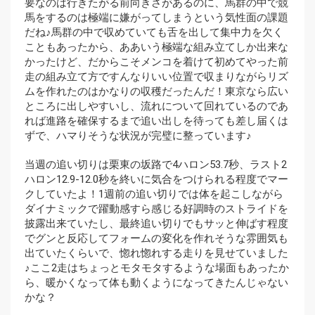
要なのは行きたがる前向きさがあるのに、馬群の中で競
馬をするのは極端に嫌がってしまうという気性面の課題
だね♪馬群の中で収めていても舌を出して集中力を欠く
こともあったから、ああいう極端な組み立てしか出来な
かったけど、だからこそメンコを着けて初めてやった前
走の組み立て方ですんなりいい位置で収まりながらリズ
ムを作れたのはかなりの収穫だったんだ！東京なら広い
ところに出しやすいし、流れについて回れているのであ
れば進路を確保するまで追い出しを待っても差し届くは
ずで、ハマりそうな状況が完璧に整っています♪
当週の追い切りは栗東の坂路で4ハロン53.7秒、ラスト2
ハロン12.9-12.0秒を終いに気合をつけられる程度でマー
クしていたよ！1週前の追い切りでは体を起こしながら
ダイナミックで躍動感すら感じる好調時のストライドを
披露出来ていたし、最終追い切りでもサッと伸ばす程度
でグンと反応してフォームの変化を作れそうな雰囲気も
出ていたくらいで、惚れ惚れする走りを見せていました
♪ここ2走はちょっとモタモタするような場面もあったか
ら、暖かくなって体も動くようになってきたんじゃない
かな？