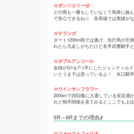
☆ダンツエリーゼ
どの馬も一勝もしていなくて馬券に絡ん
で安心できるね☆ 良馬場では実績が
☆テランガ
ダート1200m戦では逃げ、先行馬が
れたら凡走しがちだけど名手武豊騎手
☆ダブルアンコール
全姉がG1を7つ手にしたジェンティル
いとうま子は思っているよ！ 水口騎手
☆ウインサンフラワー
2000mで2回2着に入選している安
れど相手関係を見てみるとここでも上位争
5R～8Rまでの理由♪
☆ファーストフォリオ