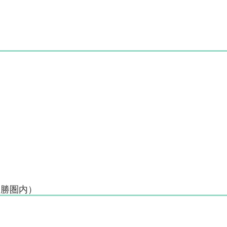
複勝圏内）