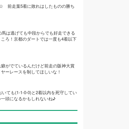
☆ 前走葉5着に敗れはしたものの勝ち
の馬は逃げても中段からでも好走できる
ころ！京都のダートでは一度も4着以下
れ癖がでているんだけど前走の阪神大賞
イヤーレースを制してほしいな！
ても(1-1-0-0)と2着以内を死守してい
一頭になるかもしれないね♪