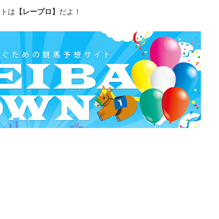
イトは
【レープロ】
だよ！