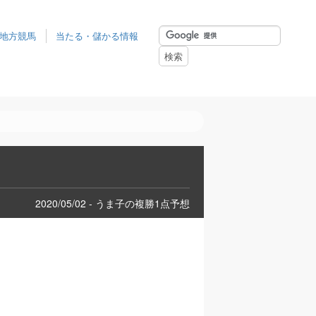
地方競馬
当たる・儲かる情報
2020/05/02 - うま子の複勝1点予想