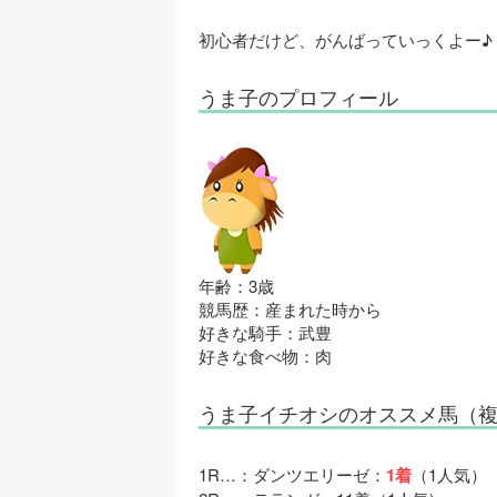
初心者だけど、がんばっていっくよー♪
うま子のプロフィール
年齢：3歳
競馬歴：産まれた時から
好きな騎手：武豊
好きな食べ物：肉
うま子イチオシのオススメ馬（
1R…：ダンツエリーゼ：
1着
（1人気）