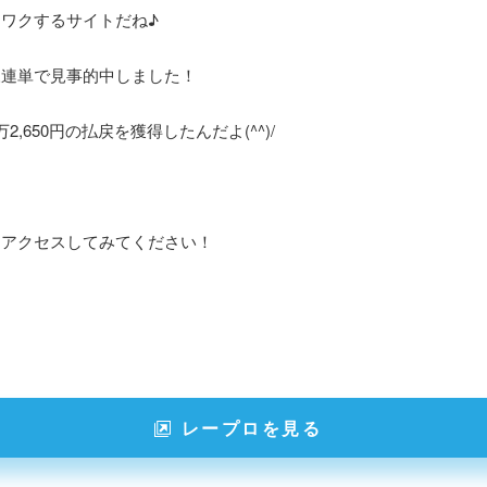
ワクするサイトだね♪
三連単で見事的中しました！
650円の払戻を獲得したんだよ(^^)/
ひアクセスしてみてください！
レープロを見る