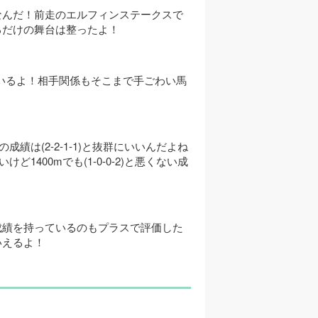
なんだ！前走のエルフィンステークスで
るだけの舞台は整ったよ！
絡んでいるよ！相手関係もそこまで手ごわい馬
は(2-2-1-1)と抜群にいいんだよね
1400mでも(1-0-0-2)と悪くない成
)とよい成績を持っているのもプラスで評価した
いえるよ！