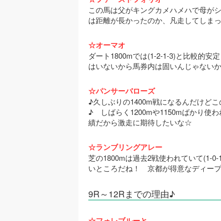
この馬は父がキングカメハメハで母が
は距離が長かったのか、凡走してしまっ
☆オーマオ
ダート1800mでは(1-2-1-3)と
はいないから馬券内は固いんじゃない
☆パンサーバローズ
♪久しぶりの1400m戦になるんだけど
♪ しばらく1200mや1150mばかり使
績だから激走に期待したいな☆
☆ランブリングアレー
芝の1800mは過去2戦使われていて(1-0
いところだね！ 京都が得意なディー
9R～12Rまでの理由♪
☆フォレブルーと