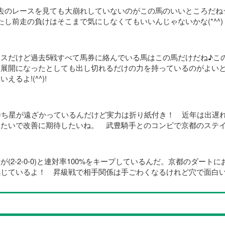
去のレースを見ても大崩れしていないのがこの馬のいいところだね
し前走の負けはそこまで気にしなくてもいいんじゃないかな(*^^)
スだけど過去5戦すべて馬券に絡んでいる馬はこの馬だけだね♪こ
展開になったとしても出し切れるだけの力を持っているのがよいと
るよ!(^^)!
勝ち星が遠ざかっているんだけど実力は折り紙付き！ 近年は出遅
みたいで改善に期待したいね。 武豊騎手とのコンビで京都のステ
(2-2-0-0)と連対率100%をキープしているんだ。京都のダートにおい
じているよ！ 昇級戦で相手関係は手ごわくなるけれど穴で面白い