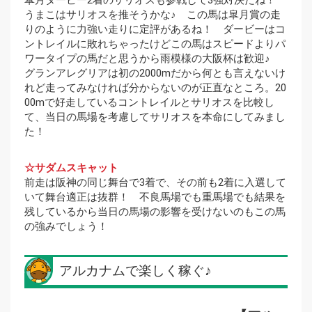
皐月ダービー2着のサリオスも参戦して3強対決だね！
うまこはサリオスを推そうかな♪ この馬は皐月賞の走
りのように力強い走りに定評があるね！ ダービーはコ
ントレイルに敗れちゃったけどこの馬はスピードよりパ
ワータイプの馬だと思うから雨模様の大阪杯は歓迎♪
グランアレグリアは初の2000mだから何とも言えないけ
れど走ってみなければ分からないのが正直なところ。20
00mで好走しているコントレイルとサリオスを比較し
て、当日の馬場を考慮してサリオスを本命にしてみまし
た！
☆サダムスキャット
前走は阪神の同じ舞台で3着で、その前も2着に入選して
いて舞台適正は抜群！ 不良馬場でも重馬場でも結果を
残しているから当日の馬場の影響を受けないのもこの馬
の強みでしょう！
アルカナムで楽しく稼ぐ♪