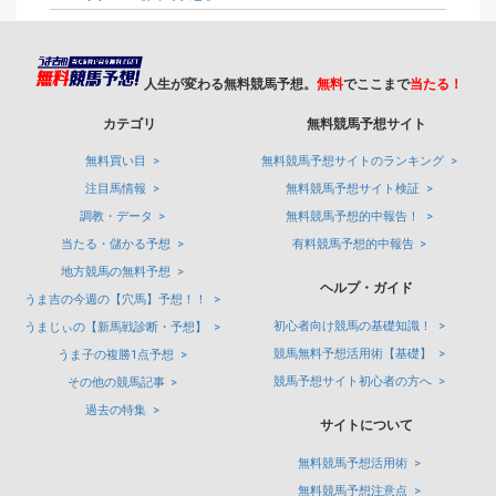
人生が変わる無料競馬予想。
無料
でここまで
当たる！
カテゴリ
無料競馬予想サイト
無料買い目
無料競馬予想サイトのランキング
注目馬情報
無料競馬予想サイト検証
調教・データ
無料競馬予想的中報告！
当たる・儲かる予想
有料競馬予想的中報告
地方競馬の無料予想
ヘルプ・ガイド
うま吉の今週の【穴馬】予想！！
初心者向け競馬の基礎知識！
うまじぃの【新馬戦診断・予想】
競馬無料予想活用術【基礎】
うま子の複勝1点予想
競馬予想サイト初心者の方へ
その他の競馬記事
過去の特集
サイトについて
無料競馬予想活用術
無料競馬予想注意点