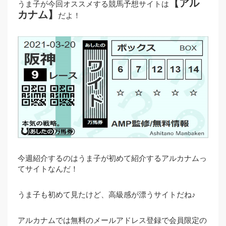
【アル
うま子が今回オススメする競馬予想サイトは
カナム】
だよ！
今週紹介するのはうま子が初めて紹介するアルカナムっ
てサイトなんだ！
うま子も初めて見たけど、高級感が漂うサイトだね♪
アルカナムでは無料のメールアドレス登録で会員限定の