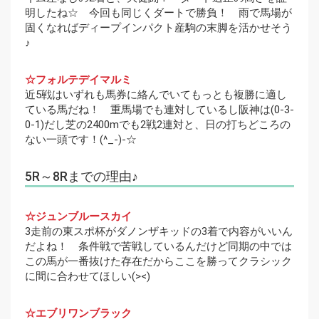
明したね☆ 今回も同じくダートで勝負！ 雨で馬場が
固くなればディープインパクト産駒の末脚を活かせそう
♪
☆フォルテデイマルミ
近5戦はいずれも馬券に絡んでいてもっとも複勝に適し
ている馬だね！ 重馬場でも連対しているし阪神は(0-3-
0-1)だし芝の2400mでも2戦2連対と、日の打ちどころの
ない一頭です！(^_-)-☆
5R～8Rまでの理由♪
☆ジュンブルースカイ
3走前の東スポ杯がダノンザキッドの3着で内容がいいん
だよね！ 条件戦で苦戦しているんだけど同期の中では
この馬が一番抜けた存在だからここを勝ってクラシック
に間に合わせてほしい(><)
☆エブリワンブラック