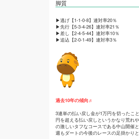
脚質
▶逃げ【1-1-0-8】連対率20％
▶先行【5-3-4-26】連対率21％
▶差し【2-4-5-44】連対率10％
▶追込【2-0-1-49】連対率3％
過去10年の傾向♬
3連単の払い戻し金が1万円を切ったこと
円を超える払い戻しというかなり荒れや
の激しいタフなコースである中山開催と
週もダートの今後のレースの足掛かり