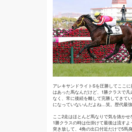
アレキサンドライトSを圧勝してここに
はあった馬なんだけど、1勝クラスで凡
なく、常に後続を離して完勝してきてい
になっていないんだよね…笑。歴代最
ここ2走はほとんど馬なりで気を抜かせ
1勝クラスの時は仕掛けて最後は流すよ
突き放して、4角の出口付近だけで5馬