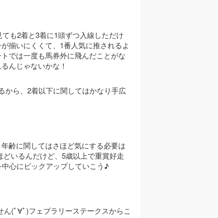
ても2着と3着に1頭ずつ入線しただけ
が揃いにくくて、1番人気に推されるよ
ートでは一度も馬券外に飛んだことがな
れるんじゃないかな！
るから、2着以下に関してはかなり手広
、年齢に関してはさほど気にする必要は
ほどいるんだけど、5歳以上で重賞好走
を中心にピックアップしていこう♪
(ﾟ∀ﾟ)フェブラリーステークスからこ