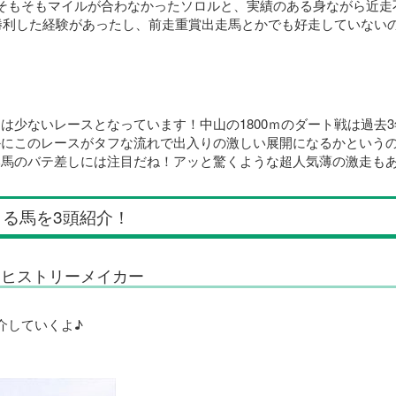
そもそもマイルが合わなかったソロルと、実績のある身ながら近走
を勝利した経験があったし、前走重賞出走馬とかでも好走していない
は少ないレースとなっています！中山の1800ｍのダート戦は過去3
かにこのレースがタフな流れで出入りの激しい展開になるかという
み馬のバテ差しには注目だね！アッと驚くような超人気薄の激走も
きる馬を3頭紹介！
・ヒストリーメイカー
介していくよ♪