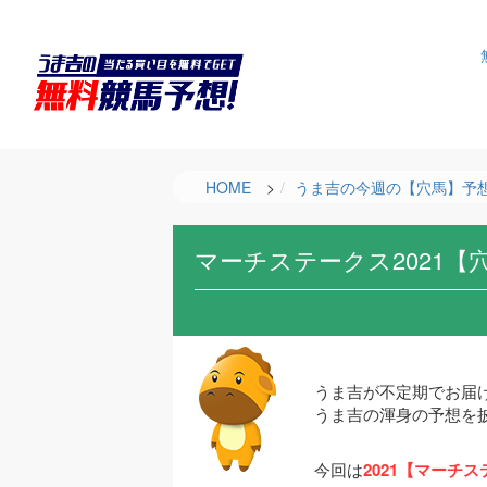
HOME
>
うま吉の今週の【穴馬】予
マーチステークス2021
うま吉が不定期でお届
うま吉の渾身の予想を
今回は
2021【マーチ