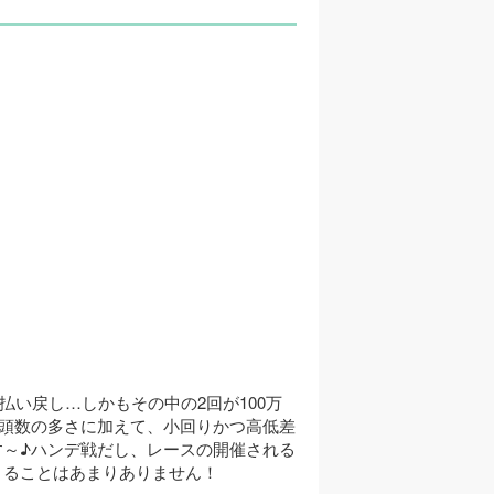
払い戻し…しかもその中の2回が100万
頭数の多さに加えて、小回りかつ高低差
～♪ハンデ戦だし、レースの開催される
くることはあまりありません！