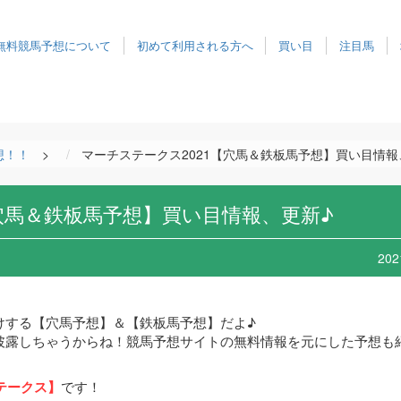
無料競馬予想について
初めて利用される方へ
買い目
注目馬
想！！
>
マーチステークス2021【穴馬＆鉄板馬予想】買い目情報
【穴馬＆鉄板馬予想】買い目情報、更新♪
20
けする【穴馬予想】＆【鉄板馬予想】だよ♪
披露しちゃうからね！競馬予想サイトの無料情報を元にした予想も
ステークス】
です！