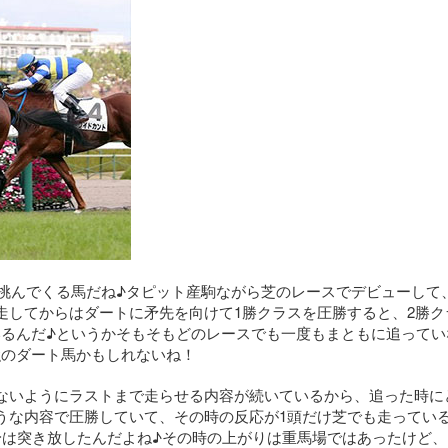
挑んでくる馬だね♪タピット産駒ながら芝のレースでデビューして
走してからはダートに矛先を向けて1勝クラスを圧勝すると、2勝ク
るんだ♪というかそもそもどのレースでも一度もまともに追ってい
強のダート馬かもしれないね！
ないようにラストまで走らせる内容が続いているから、追った時に
うな内容で圧勝していて、その時の反応が1頭だけ芝でも走ってい
身は突き放したんだよね♪その時の上がりは重馬場ではあったけど、ダ