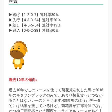
脚質
▶逃げ【1-2-0-7】連対率30％
▶先行【4-3-3-24】連対率20％
▶差し【4-5-5-54】連対率13％
▶追込【0-0-2-38】連対率0％
過去10年の傾向♪
過去10年でこのレースを使って菊花賞を制した馬は2016
年のキタサンブラックのみで、あまり菊花賞へとつなが
ることはないレースと言えます♪関東馬のほうがデータ
的には結果を残しているけど、菊花賞が京都開催でなお
かつ神戸新聞杯という関西のトライアルレースがある中