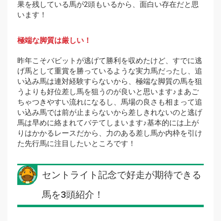
果を残している馬が2頭もいるから、面白い存在だと思
います！
極端な脚質は厳しい！
昨年こそバビットが逃げて勝利を収めたけど、すでに逃
げ馬として重賞を勝っているような実力馬だったし、追
い込み馬は連対経験すらないから、極端な脚質の馬を狙
うよりも好位差し馬を狙うのが良いと思います♪まあご
ちゃつきやすい流れになるし、馬場の良さも相まって追
い込み馬では前が止まらないから差しきれないのと逃げ
馬は早めに絡まれてバテてしまいます♪基本的には上が
りはかかるレースだから、力のある差し馬か内枠を引け
た先行馬に注目したいところです！
セントライト記念で好走が期待できる
馬を3頭紹介！