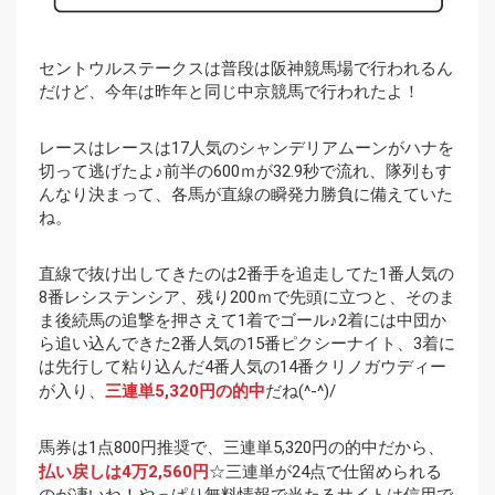
セントウルステークスは普段は阪神競馬場で行われるん
だけど、今年は昨年と同じ中京競馬で行われたよ！
レースはレースは17人気のシャンデリアムーンがハナを
切って逃げたよ♪前半の600ｍが32.9秒で流れ、隊列もす
んなり決まって、各馬が直線の瞬発力勝負に備えていた
ね。
直線で抜け出してきたのは2番手を追走してた1番人気の
8番レシステンシア、残り200ｍで先頭に立つと、そのま
ま後続馬の追撃を押さえて1着でゴール♪2着には中団か
ら追い込んできた2番人気の15番ピクシーナイト、3着に
は先行して粘り込んだ4番人気の14番クリノガウディー
が入り、
三連単5,320円の的中
だね(^-^)/
馬券は1点800円推奨で、三連単5,320円の的中だから、
払い戻しは4万2,560円
☆三連単が24点で仕留められる
のが凄いね！やっぱり無料情報で当たるサイトは信用で