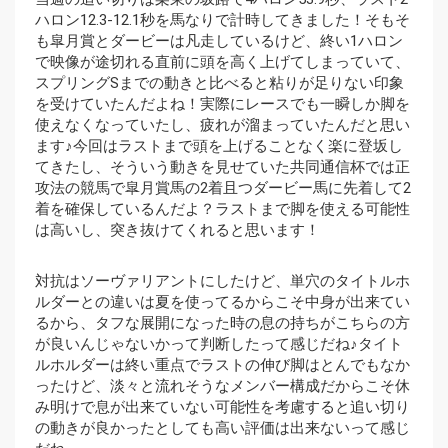
ハロン12.3-12.1秒を馬なりで計時してきました！そもそ
も皐月賞とダービーは凡走しているけど、終い1ハロン
で映像が途切れる直前に頭を高く上げてしまっていて、
スプリングSまでの動きと比べると粘りが足りない印象
を受けていたんだよね！実際にレースでも一瞬しか脚を
使えなくなっていたし、疲れが溜まっていたんだと思い
ます♪今回はラストまで頭を上げることなく楽に登坂し
てきたし、そういう動きを見せていた共同通信杯では正
攻法の競馬で皐月賞馬の2着且つダービー馬に先着して2
着を確保しているんだよ？ラストまで脚を使える可能性
は高いし、突き抜けてくれると思います！
対抗はソーヴァリアントにしたけど、単穴のタイトルホ
ルダーとの違いは夏を使ってるからこそ中身が出来てい
るから、タフな展開になった時の息の持ちがこちらの方
が良いんじゃないかって判断したって感じだね♪タイト
ルホルダーは終い重点でラストの伸び脚はとんでもなか
ったけど、淡々と流れそうなメンバー構成だからこそ休
み明けで息が出来ていない可能性を考慮すると追い切り
の動きが良かったとしても高い評価は出来ないって感じ