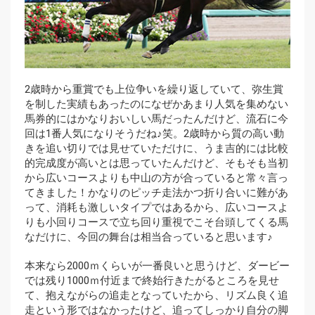
2歳時から重賞でも上位争いを繰り返していて、弥生賞
を制した実績もあったのになぜかあまり人気を集めない
馬券的にはかなりおいしい馬だったんだけど、流石に今
回は1番人気になりそうだね♪笑。2歳時から質の高い動
きを追い切りでは見せていただけに、うま吉的には比較
的完成度が高いとは思っていたんだけど、そもそも当初
から広いコースよりも中山の方が合っていると常々言っ
てきました！かなりのピッチ走法かつ折り合いに難があ
って、消耗も激しいタイプではあるから、広いコースよ
りも小回りコースで立ち回り重視でこそ台頭してくる馬
なだけに、今回の舞台は相当合っていると思います♪
本来なら2000ｍくらいが一番良いと思うけど、ダービー
では残り1000ｍ付近まで終始行きたがるところを見せ
て、抱えながらの追走となっていたから、リズム良く追
走という形ではなかったけど、追ってしっかり自分の脚