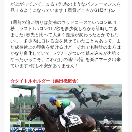
が上がっていて、まるで別馬のようなパフォーマンスを
見せるようになっています！重賞どころかG1級だね♪
1週前の追い切りは美浦のウッドコースで6ハロン80.4
秒、ラスト1ハロン11.7秒を多少促しながら計時してき
ました♪春先と比べて大きく走法が変わったとかでもな
いし、多少内にヨレる面を見せていたこともあって、ま
だ成長途上の印象を受けるけど、それでも時計の出方は
かなり良化していて、パワーがついて踏み込みが力強く
なったからこそ、これだけの速い時計を楽にマーク出来
ています♪何も不安がありません！
☆タイトルホルダー（栗田徹厩舎）