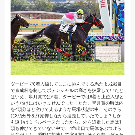
ダービーで8着入線してここに挑んでくる馬だよ♪2戦目
で京成杯を制してポテンシャルの高さを披露していたと
はいえ、皐月賞では6着、ダービーでは8着と上位入線と
いうわけにはいきませんでした！ただ、皐月賞の時は内
を4頭分ほど空けて走るような馬場状態の中、そのさら
に3頭分外を終始押しながら追走していたでしょ？しか
も道中はミドルペースだったから、外を追走した馬は1
頭も伸びてきていない中で、4角出口で馬体をぶつけら
れながらも、瞬時に加速して突き抜けそうな勢いだった