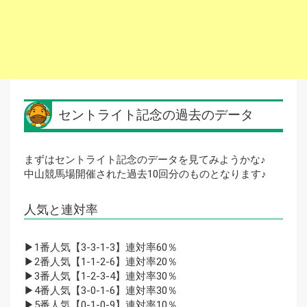
セントライト記念の過去のデータ
まずはセントライト記念のデータを見てみようかな♪
中山競馬場開催された過去10回分のものとなります♪
人気と連対率
▶1番人気【3-3-1-3】連対率60％
▶2番人気【1-1-2-6】連対率20％
▶3番人気【1-2-3-4】連対率30％
▶4番人気【3-0-1-6】連対率30％
▶5番人気【0-1-0-9】連対率10％