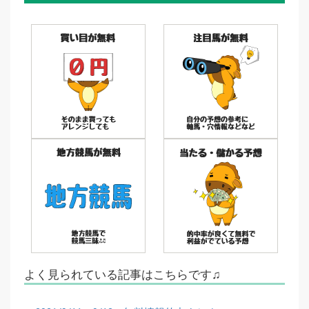
よく見られている記事はこちらです♫