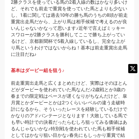
2勝クラスを使っている馬の2着入線の数はかなり多いけ
ど、それでも前走で重賞を使っていた馬とよりも少ない
し、1着に関しては過去10年の勝ち馬のうちの8頭が前走
重賞出走馬だから、上がり馬は相手候補で考えるのが良
いんじゃないかなって思います♪近年で言えばミッキー
スワローが2勝クラスを勝利してここで勝ち上がってい
るけど、京都新聞杯で5着入線しているし、完全な上が
り馬というわけではないからね！基本は前走重賞出走馬
に注目だね♪
基本はダービー組を狙う♪
前走重賞出走馬と広くまとめたけど、実際はそのほとん
どがダービーを使われていた馬なんだ♪2歳戦とか3歳の
春までの限定戦はペースが遅くなりがちなんだけど、皐
月賞とかダービーとかは2つくらいレベルの違う走破時
計になるから、そういったレースを経験しているだけで
かなりのアドバンテージとなります！大敗している馬で
も早い時計での決着だったらむしろ狙ってみる価値はあ
るんじゃないかな♪特別戦を使われていた馬も相手候補
としてはかなり狙い目かな♪春先にもしっかり重賞で結