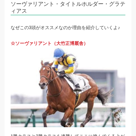
ソーヴァリアント・タイトルホルダー・グラテ
ィアス
なぜこの3頭がオススメなのか理由を紹介していくよ♪
☆ソーヴァリアント（大竹正博厩舎）