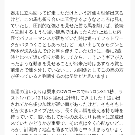
器用に立ち回って好走しただけという評価も理解出来る
けど、この馬も折り合いに苦労するようなところは見せ
ていたし、圧倒的な強さを見せた勝ち馬を除けば、後続
を完封するような強い競馬ではあったんだ♪上述した内
容でパフォーマンスが落ちていた時は追ってフットワー
クがバタつくこともあったけど、追い出してからグンと
馬体が沈み込んでひと脚を使えていただけに、春に2歳
時と比べて追い切りが良化してから、こういうギアが入
ったような動きを見せることが出来た時はあすなろ賞と
前走とで連を外していないし、力関係としてこの馬の方
が劣っていると判断するのは早計だと思います♪
当週の追い切りは栗東のCWコースで6ハロン81.1秒、ラ
スト1ハロン12.1秒を強めに計時してきました！追い出
されてから多少加速が遅い面があったけど、そもそもト
ビが大きいタイプだから、長く良い脚を使える持ち味を
持っていて、追い出してからの反応よりも徐々に加速出
来ていたかどうかが重要で、その点は全く心配ないどこ
ろか、計測終了地点を過ぎて以降も中々止まらないよう