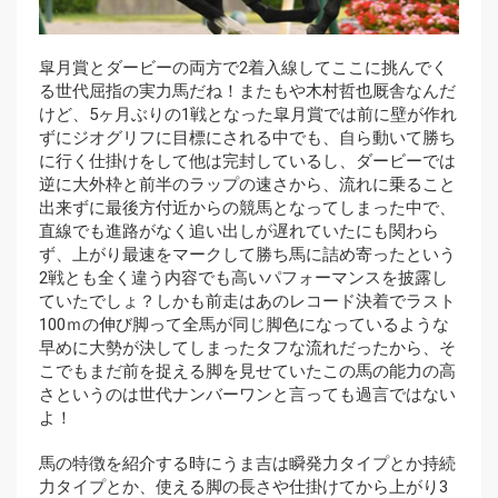
皐月賞とダービーの両方で2着入線してここに挑んでく
る世代屈指の実力馬だね！またもや木村哲也厩舎なんだ
けど、5ヶ月ぶりの1戦となった皐月賞では前に壁が作れ
ずにジオグリフに目標にされる中でも、自ら動いて勝ち
に行く仕掛けをして他は完封しているし、ダービーでは
逆に大外枠と前半のラップの速さから、流れに乗ること
出来ずに最後方付近からの競馬となってしまった中で、
直線でも進路がなく追い出しが遅れていたにも関わら
ず、上がり最速をマークして勝ち馬に詰め寄ったという
2戦とも全く違う内容でも高いパフォーマンスを披露し
ていたでしょ？しかも前走はあのレコード決着でラスト
100ｍの伸び脚って全馬が同じ脚色になっているような
早めに大勢が決してしまったタフな流れだったから、そ
こでもまだ前を捉える脚を見せていたこの馬の能力の高
さというのは世代ナンバーワンと言っても過言ではない
よ！
馬の特徴を紹介する時にうま吉は瞬発力タイプとか持続
力タイプとか、使える脚の長さや仕掛けてから上がり3