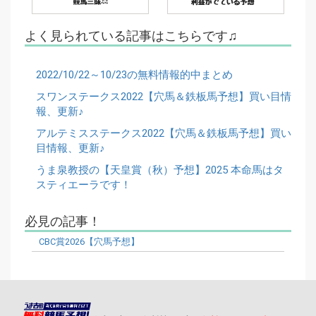
よく見られている記事はこちらです♫
2022/10/22～10/23の無料情報的中まとめ
スワンステークス2022【穴馬＆鉄板馬予想】買い目情
報、更新♪
アルテミスステークス2022【穴馬＆鉄板馬予想】買い
目情報、更新♪
うま泉教授の【天皇賞（秋）予想】2025 本命馬はタ
スティエーラです！
必見の記事！
CBC賞2026【穴馬予想】