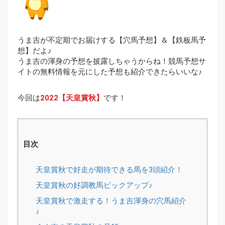
うま吉が不定期でお届けする【穴馬予想】＆【鉄板馬予
想】だよ♪
うま吉の渾身の予想を披露しちゃうからね！競馬予想サ
イトの無料情報を元にした予想も紹介できたらいいな♪
今回は
2022【天皇賞秋】
です！
目次
天皇賞秋で好走が期待できる馬を3頭紹介！
天皇賞秋の好調教馬ピックアップ♪
天皇賞秋で激走する！うま吉渾身の穴馬紹介
♪