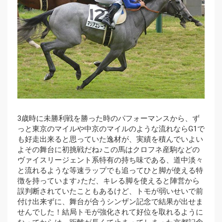
3歳時に未勝利戦を勝った時のパフォーマンスから、ず
っと東京のマイルや中京のマイルのような流れならG1で
も好走出来ると思っていた逸材が、実績を積んでいよい
よその舞台に初挑戦だね♪この馬はクロフネ産駒などの
ヴァイスリージェント系特有の持ち味である、道中淡々
と流れるような等速ラップでも追ってひと脚が使える特
徴を持っています♪ただ、キレる脚を使えると陣営から
誤判断されていたこともあるけど、トモが弱いせいで前
付け出来ずに、舞台が合うシンザン記念で結果が出せま
せんでした！結局トモが強化されて好位を取れるように