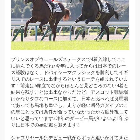
プリンスオブウェールズステークスで4着入線してここ
に挑んでくる馬だね♪今年に入ってからは日本でのレー
ス経験はなく、ドバイシーマクラシックを勝利してイギ
リスでのレースに出走するというローテを組まれていま
す！前走は5頭立てながらほとんど見どころのない4着と
結果を残すことは出来なかったけど、アスコット競馬場
はかなりタフなコースに加えて、日本と比べれば良馬場
であっても馬場も重いし、走りが軽い瞬発力タイプのこ
の馬にとっては条件が合っていなかったから度外視して
いいと思っています♪昨年のダービー馬がいよいよ1年ぶ
りに日本での始動戦を迎えます！
シャフリヤールはデビュー戦からずっと追いかけてきた