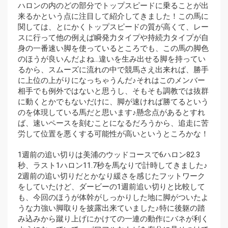
ハロンの内のどの部分でトップスピードに乗ることが出
来るかという点に注目して紹介してきました！この馬に
関しては、とにかくトップスピードの質が高くて、レー
スに行って他の例えば瞬発力タイプや持続力タイプが自
身の一番速い脚を使っているところでも、この馬の脚色
のほうが良いんだよね…違いを生み出せる脚を持ってい
るから、スムーズに流れの中で競馬さえ出来れば、勝手
に上位の上がりになっちゃうんだ♪それはこのメンバー
相手でも例外ではないと思うし、そもそも調教では抜群
に動くとかでもないだけに、脚が速ければ勝てるという
のを体現している馬だと思います♪懸念点があるとすれ
ば、速いペースを刻むことになるだろうから、追走に苦
労して位置を悪くする可能性が高いというところかな！
1週前の追い切りは美浦のウッドコースで6ハロン82.3
秒、ラスト1ハロン11.7秒を馬なりで計時してきました♪
2週前の追い切りだとかなり緩さを感じたフットワーク
をしていたけど、ダービーの1週前追い切りと比較して
も、今回のほうが体幹がしっかりした地に脚がついたよ
うな力強い脚取りを披露出来ていました♪特に後躯の踏
み込みから蹴り上げにかけての一連の動作にバネが利く