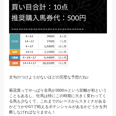
文句のつけようがないほどの完璧な予想だね♪
菊花賞ってやっぱり全馬が3000ｍという距離が初という
こともあるし、牡馬は特にこの時期に大きく変わってく
る馬も少なくて、これまでのレースからスタミナがある
かどうかやG1で戦えるポテンシャルがあるかどうかを判
断しなければなりません！