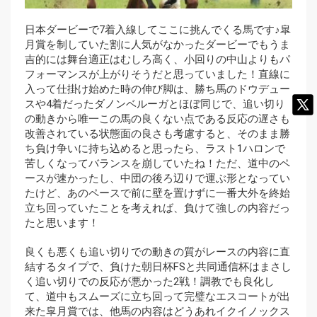
日本ダービーで7着入線してここに挑んでくる馬です♪皐
月賞を制していた割に人気がなかったダービーでもうま
吉的には舞台適正はむしろ高く、小回りの中山よりもパ
フォーマンスが上がりそうだと思っていました！直線に
入って仕掛け始めた時の伸び脚は、勝ち馬のドウデュー
スや4着だったダノンベルーガとほぼ同じで、追い切り
の動きから唯一この馬の良くない点である反応の遅さも
改善されている状態面の良さも考慮すると、そのまま勝
ち負け争いに持ち込めると思ったら、ラスト1ハロンで
苦しくなってバランスを崩していたね！ただ、道中のペ
ースが速かったし、中団の後ろ辺りで運ぶ形となってい
たけど、あのペースで前に壁を置けずに一番大外を終始
立ち回っていたことを考えれば、負けて強しの内容だっ
たと思います！
良くも悪くも追い切りでの動きの質がレースの内容に直
結するタイプで、負けた朝日杯FSと共同通信杯はまさし
く追い切りでの反応が悪かった2戦！調教でも良化し
て、道中もスムーズに立ち回って完璧なエスコートが出
来た皐月賞では、他馬の内容はどうあれイクイノックス