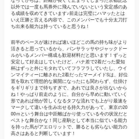
なってからは、距離が長くて止まってしまった京都記念
以外では一度も馬券外に飛んでいないという安定感のあ
る成績を収めてきています♪前走は完璧にハマッたとは
いえ圧勝と言える内容で、このメンバーでも十分太刀打
ち出来る能力は持っていると思うね！
前半のペースが速ければ速いほどこの馬の持ち味がより
活きると思っているから、パンサラッサやジャックドー
ルがいるメンバー構成も歓迎材料だと思います！ずっと
安定して好走はしていたけど、ハナ差で2着だった愛知
杯はずっと外にモタれていてフラフラしていたし、ウイ
ンマイティーに離された2着だったマーメイドSは、好位
置を取れて理想的な展開になったにも関わらず、仕掛け
をギリギリまで待ちすぎで、あれでは良さが出ないから
ね！やっぱり前走のように、自分から早めに動いていく
形であれば他が苦しくなるタフな流れでも上がり最速を
マークして違いを生み出せる持久力があって、東京の20
00ｍという舞台は中距離ばかり使っている今の状況だと
ベストな舞台かな！同じ産駒として本当に似ている能力
を持った馬がアエロリットで、勝るとも劣らない能力の
高さはあると判断しています！