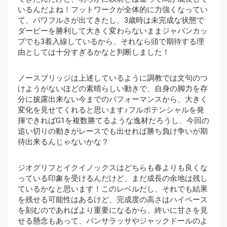
いるんだよね！フットワークが全体的に力強くなってい
て、パワフルさが出てきたし、3歳時は未完成な状態で
ダービーを勝利して大きく変わらないままジャパンカッ
プでも3着入線しているから、それなら頭で期待する理
由としては十分すぎるかなと判断しました！
ノースブリッジは上述しているように調教では文句のつ
けようがないほどの素晴らしい動きで、自身の脚力を存
分に披露出来ない今までのパフォーマンスから、大きく
変化を見せてくれると思います♪フルポテンシャルを発
揮できればG1を複数勝てるような逸材だろうし、今回の
追い切りの動きがレースでも出せれば勝ち負け争いが期
待出来るんじゃないかな？
ジオグリフとイクイノックスはどちらも春よりも良くな
っている印象を受けるんだけど、まだ成長の余地は残し
ているかなと思います！このレベルだし、それでも結果
を残せる可能性はあるけど、完成度の高さはハイペース
を刻むのであればより重要になるから、終いに甘さを見
せる懸念もあって、パンサラッサやジャックドールのよ