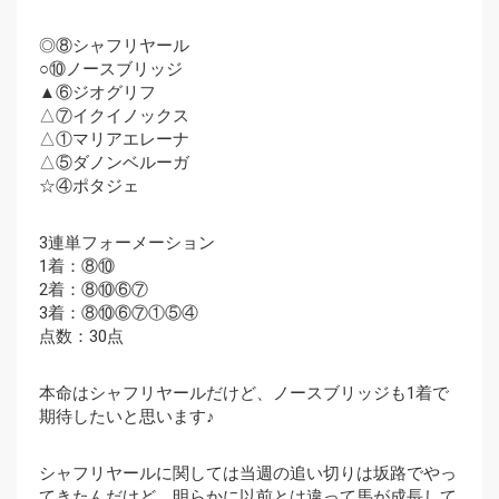
◎⑧シャフリヤール
○⑩ノースブリッジ
▲⑥ジオグリフ
△⑦イクイノックス
△①マリアエレーナ
△⑤ダノンベルーガ
☆④ポタジェ
3連単フォーメーション
1着：⑧⑩
2着：⑧⑩⑥⑦
3着：⑧⑩⑥⑦①⑤④
点数：30点
本命はシャフリヤールだけど、ノースブリッジも1着で
期待したいと思います♪
シャフリヤールに関しては当週の追い切りは坂路でやっ
てきたんだけど、明らかに以前とは違って馬が成長して