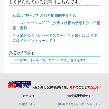
よく見られている記事はこちらです♫
2022/7/30～7/31の無料情報的中まとめ
エルムステークス2022【穴馬＆鉄板馬予想】買い目情
報、更新♪
うま泉教授の【レパードステークス予想】2026 本命
馬はメルカントゥールです！
必見の記事！
CBC賞2026【穴馬予想】プロトポロスが巻き返す！
人生が変わる無料競馬予想。
無料
でここまで
当たる！
カテゴリ
無料競馬予想サイト
無料買い目
無料競馬予想サイトのランキング