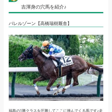
吉渾身の穴馬を紹介♪
バレルゾーン【高橋瑞樹厩舎】
福島の1勝クラスを圧勝してここに挑んでくる馬です♪走