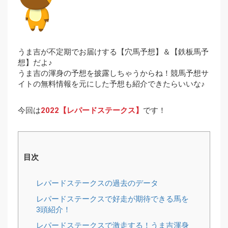
うま吉が不定期でお届けする【穴馬予想】＆【鉄板馬予
想】だよ♪
うま吉の渾身の予想を披露しちゃうからね！競馬予想サ
イトの無料情報を元にした予想も紹介できたらいいな♪
今回は
2022【レパードステークス】
です！
目次
レパードステークスの過去のデータ
レパードステークスで好走が期待できる馬を
3頭紹介！
レパードステークスで激走する！うま吉渾身