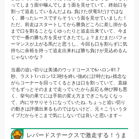
ってしまう面や噛んでしまう面を見せていて、終始口を
割って追走しているんだよね…負けた伏竜Sだけではな
く、勝ったレースですらそういう面を見せていました！
ただ、前走はスタートしてから勝負どころに差し掛かる
まで口を割ることなくゆったりと追走出来ていて、今ま
でで一番の勝ち方を見せてきたでしょ？まだまだパフォ
ーマンスが上がる馬だと思うし、今回も口を割らずに気
持ちに余裕を持って追走出来れば勝ち負けが見込めるん
じゃないかな？
当週の追い切りは美浦のウッドコースで6ハロン81.7
秒、ラスト1ハロン12.3秒を終い強めに計時だね♪残念な
がらコーナーを回ってくるときは口を割っていて、直線
でもずっとそのままで走っていたから反応も伸び脚も悪
く、挙句の果てには手前の変え方までぎごちなくなっ
て、内にササりそうになっていたね…ちょっと追い切り
の動きは評価出来るものではないけど、元々こういうタ
イプだからそこまで気にしないでは良いと思います～
レパードステークスで激走する！うま