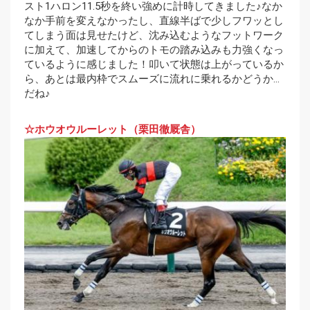
スト1ハロン11.5秒を終い強めに計時してきました♪なか
なか手前を変えなかったし、直線半ばで少しフワッとし
てしまう面は見せたけど、沈み込むようなフットワーク
に加えて、加速してからのトモの踏み込みも力強くなっ
ているように感じました！叩いて状態は上がっているか
ら、あとは最内枠でスムーズに流れに乗れるかどうか…
だね♪
☆ホウオウルーレット（栗田徹厩舎）