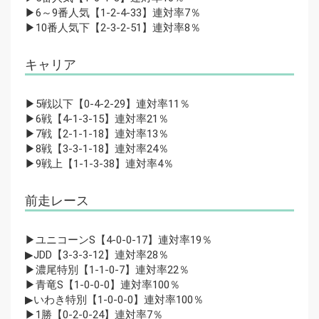
▶6～9番人気【1-2-4-33】連対率7％
▶10番人気下【2-3-2-51】連対率8％
キャリア
▶5戦以下【0-4-2-29】連対率11％
▶6戦【4-1-3-15】連対率21％
▶7戦【2-1-1-18】連対率13％
▶8戦【3-3-1-18】連対率24％
▶9戦上【1-1-3-38】連対率4％
前走レース
▶ユニコーンS【4-0-0-17】連対率19％
▶JDD【3-3-3-12】連対率28％
▶濃尾特別【1-1-0-7】連対率22％
▶青竜S【1-0-0-0】連対率100％
▶いわき特別【1-0-0-0】連対率100％
▶1勝【0-2-0-24】連対率7％