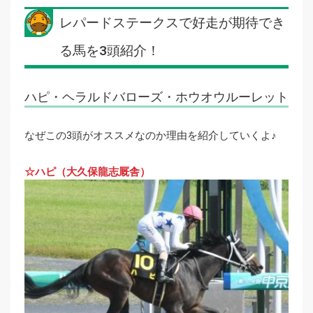
レパードステークスで好走が期待でき
る馬を3頭紹介！
ハピ・ヘラルドバローズ・ホウオウルーレット
なぜこの3頭がオススメなのか理由を紹介していくよ♪
☆ハピ（大久保龍志厩舎）