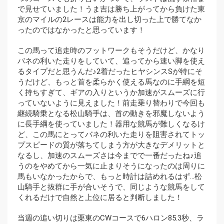
で見せていました！うま吉は勝ち上がってから負けた東
京のマイルの2レースは能力を出し切った上で勝てなか
ったのではなかったと思っています！
この馬って追走時のフットワークもそうだけど、かなり
バネの利いた走りをしていて、追ってから速い脚を使え
るタイプだと思うんだ♪2着だったヒヤシンスSが特にそ
うだけど、もっと首を柔らかく使える馬なのに手綱を短
く持ちすぎて、ギアの入りというか加速がスムーズに行
っていないように見えました！前走乗り替わりで今回も
継続騎乗となる松山騎手は、首の動きを邪魔しないよう
に長手綱を使っていました！器用な競馬が難しくなるけ
ど、この馬にとってバネの利いた走りを阻害されてトッ
プスピードの質が落ちてしまう方が大きなデメリットと
なるし、加速のスムーズさは今までで一番だったね♪追
うのをやめてから一気に止まりそうになったのは周りに
馬もいなかったからで、もっと時計は詰めれるはず…松
山騎手と抜群に手が合いそうで、同じような競馬をして
くれるだけで自然と上位に居ると判断しました！
当週の追い切りは栗東のCWコースで6ハロン85.3秒、ラ