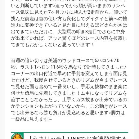
いと判断しています♪追ってから頭が高いままのワンペ
ース気味に見えた7ヶ月ぶりに挑んだ2走前から、叩いて
挑んだ前走は首の使い方も良化してグイグイと前への推
進力に変換できていると見た目に思えるほど柔らかさは
出てきていただけに、大型馬の叩き3走目でさらに中身
が出来ていれば、アッと驚くほどのレース内容を披露し
てきてもおかしくないと思っています！
当週の追い切りは美浦のウッドコースで5ハロン67.0
秒、ラスト1ハロン11.6秒を馬なりで計時してきました♪
コーナーの出口付近で早めに手前を変えてしまう面は見
せたけど、我慢させているときのリズムが今までレース
で見せた面も含めて一番良いし、手応え抜群のまま楽に
併せた僚馬に先着してきました！ムキになってリズムを
崩すこともなかったし、上手くガス抜きが出来ているの
かテンションも上がっていないから、この動きがレース
でも出来るなら勝ち負けが見込めると思います♪脚力は
一級品に見えます～
【うまリッチ】LINEでお友達登録する