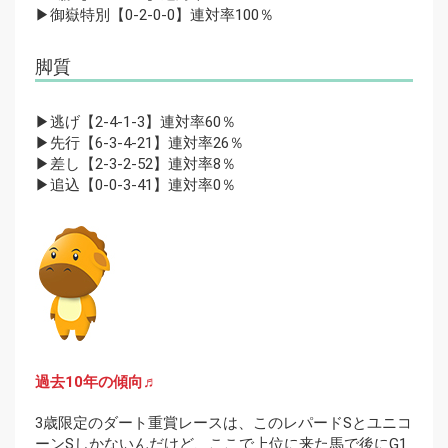
▶御嶽特別【0-2-0-0】連対率100％
脚質
▶逃げ【2-4-1-3】連対率60％
▶先行【6-3-4-21】連対率26％
▶差し【2-3-2-52】連対率8％
▶追込【0-0-3-41】連対率0％
過去10年の傾向♬
3歳限定のダート重賞レースは、このレパードSとユニコ
ーンSしかないんだけど、ここで上位に来た馬で後にG1