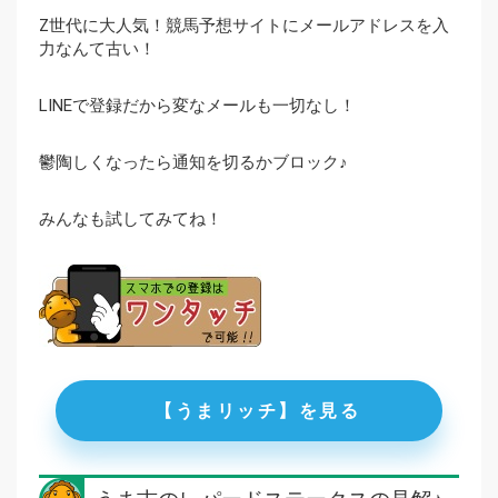
Z世代に大人気！競馬予想サイトにメールアドレスを入
力なんて古い！
LINEで登録だから変なメールも一切なし！
鬱陶しくなったら通知を切るかブロック♪
みんなも試してみてね！
【うまリッチ】を見る