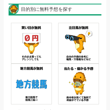
目的別に無料予想を探す