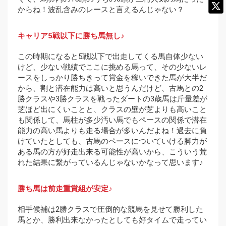
からね！波乱含みのレースと言えるんじゃない？
キャリア5戦以下に勝ち馬無し♪
この時期になると5戦以下で出走してくる馬自体少ない
けど、少ない戦績でここに挑める馬って、その少ないレ
ースをしっかり勝ちきって賞金を稼いできた馬が大半だ
から、割と潜在能力は高いと思うんだけど、古馬との2
勝クラスや3勝クラスを戦ったダートの3歳馬は斤量差が
芝ほど出にくいことと、クラスの壁が芝よりも高いこと
も関係して、馬柱が多少汚い馬でもペースの関係で潜在
能力の高い馬よりも走る場合が多いんだよね！過去に負
けていたとしても、古馬のペースについていける脚力が
ある馬の方が好走出来る可能性が高いから、こういう荒
れた結果に繋がっているんじゃないかなって思います♪
勝ち馬は前走重賞組が安定♪
相手候補は2勝クラスで圧倒的な競馬を見せて勝利した
馬とか、勝利出来なかったとしても好タイムで走ってい