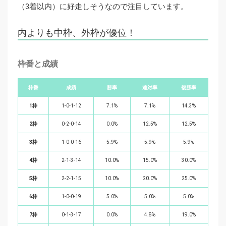
（3着以内）に好走しそうなので注目しています。
内よりも中枠、外枠が優位！
枠番と成績
枠番
成績
勝率
連対率
複勝率
1枠
1-0-1-12
7.1%
7.1%
14.3%
2枠
0-2-0-14
0.0%
12.5%
12.5%
3枠
1-0-0-16
5.9%
5.9%
5.9%
4枠
2-1-3-14
10.0%
15.0%
30.0%
5枠
2-2-1-15
10.0%
20.0%
25.0%
6枠
1-0-0-19
5.0%
5.0%
5.0%
7枠
0-1-3-17
0.0%
4.8%
19.0%