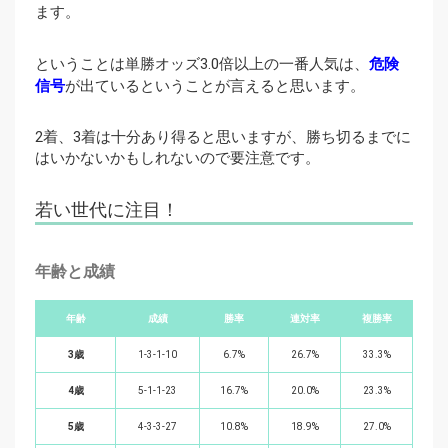
ます。
ということは単勝オッズ3.0倍以上の一番人気は、
危険
信号
が出ているということが言えると思います。
2着、3着は十分あり得ると思いますが、勝ち切るまでに
はいかないかもしれないので要注意です。
若い世代に注目！
年齢と成績
年齢
成績
勝率
連対率
複勝率
3歳
1-3-1-10
6.7%
26.7%
33.3%
4歳
5-1-1-23
16.7%
20.0%
23.3%
5歳
4-3-3-27
10.8%
18.9%
27.0%