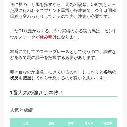
逆に夏の上り馬を探すなら、北九州記念、CBC賞といっ
た夏に行われるスプリント重賞が好成績で、今年は開催
日程も変わったりしているので少し注意が必要です。
またG1競走からくるような実績のある実力馬は、セント
ウルステークが
休み明け
になります。
本番に向けてのステップレースとして使うので、調教な
どをみて馬の調子を把握する必要があります。
叩き台なのか勝負しにきているのか、しっかりと
各馬の
状況を把握
してから予想するのが良いと思います。
1番人気の強さは本物！
人気と成績
人気
成績
勝率
連対率
複勝率