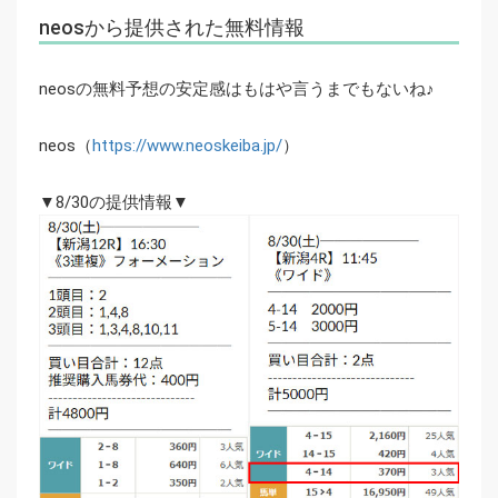
neosから提供された無料情報
neosの無料予想の安定感はもはや言うまでもないね♪
neos（
https://www.neoskeiba.jp/
）
▼8/30の提供情報▼