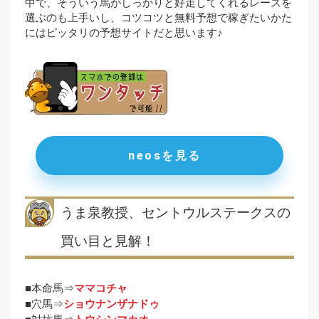
中で、そういう馬がしっかりと好走してくれるレースを
選ぶのも上手いし、コツコツと無料予想で稼ぎたいかた
にはピッタリの予想サイトだと思います♪
neosを見る
うま泉教授、セントウルステークスの
買い目と見解！
■本命馬⇒
ママコチャ
■穴馬⇒
ショウナンザナドゥ