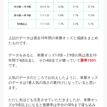
10.0倍～19.9倍
0-2-4-16
0.0%
9.1%
27.3%
20.0倍～49.9倍
1-1-1-23
3.8%
7.7%
11.5%
50倍以上
1-1-1-56
1.7%
3.4%
5.1%
上記のデータは過去10年間の単勝オッズと成績をまとめ
たものです。
データをみると、単勝オッズ1.0倍～2.9倍の馬は過去10
年間で4頭出走し、その4頭全てが勝っていて
勝率100%
です。
人気のデータのところでお伝えしたように、単勝オッズ
のデータは1番人気の強さの裏付けになっていると思い
ます。
ただし先ほども注意させていただきましたが、単勝オッ
ズが3倍以上になると複勝率は半分の50%まで落ち込み