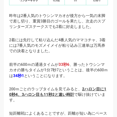
ワンダーキサラ
牝6歳
55
石橋守
昨年は2番人気のトウシンマカオが後方から一気の末脚
で差し切り、重賞3勝目のゴールを果たし、次走のスプ
リンターズステークスでも2着に好走しました。
2着には先行して粘り込んだ4番人気のママコチャ、3着
には7番人気のモズメイメイが粘り込み三連単は万馬券
での決着となりました。
前半の600ｍの通過タイムが
33秒6
、勝ったトウシンマ
カオの勝ちタイムが1分7秒7ということは、後半の600ｍ
は
34秒1
ということになります。
200ｍごとのラップタイムを見てみると、
2ハロン目に1
0秒4、3ハロン目も11秒2と速い時計
で駆け抜けていま
す。
短距離戦によくあることですが、距離が短い為にペース