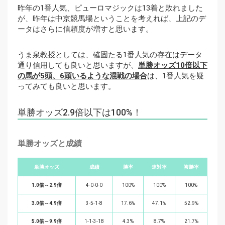
昨年の1番人気、ピューロマジックは13着と敗れました
が、昨年は中京競馬場ということを考えれば、上記のデ
ータはさらに信頼度が増すと思います。
うま泉教授としては、確固たる1番人気の存在はデータ
通り信用しても良いと思いますが、
単勝オッズ10倍以下
の馬が5頭、6頭いるような混戦の場合
は、1番人気を疑
ってみても良いと思います。
単勝オッズ2.9倍以下は100%！
単勝オッズと成績
単勝オッズ
成績
勝率
連対率
複勝率
1.0倍～2.9倍
4-0-0-0
100%
100%
100%
3.0倍～4.9倍
3-5-1-8
17.6%
47.1%
52.9%
5.0倍～9.9倍
1-1-3-18
4.3%
8.7%
21.7%