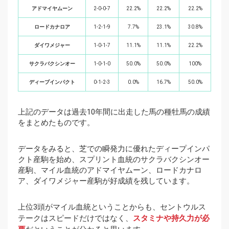
アドマイヤムーン
2-0-0-7
22.2%
22.2%
22.2%
ロードカナロア
1-2-1-9
7.7%
23.1%
30.8%
ダイワメジャー
1-0-1-7
11.1%
11.1%
22.2%
サクラバクシンオー
1-0-1-0
50.0%
50.0%
100%
ディープインパクト
0-1-2-3
0.0%
16.7%
50.0%
上記のデータは過去10年間に出走した馬の種牡馬の成績
をまとめたものです。
データをみると、芝での瞬発力に優れたディープインパ
クト産駒を始め、スプリント血統のサクラバクシンオー
産駒、マイル血統のアドマイヤムーン、ロードカナロ
ア、ダイワメジャー産駒が好成績を残しています。
上位3頭がマイル血統ということからも、セントウルス
テークはスピードだけではなく、
スタミナや持久力が必