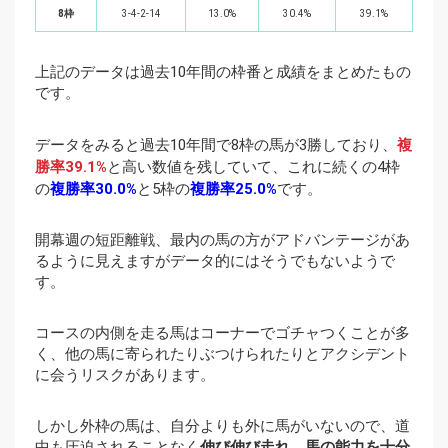
8枠
3-4-2-14
13.0%
30.4%
39.1%
上記のデータは過去10年間の枠番と成績をまとめたもの
です。
データをみると過去10年間で8枠の馬が3勝しており、
複
勝率39.1%
と高い数値を残していて、これに続くの4枠
の
複勝率30.0%
と5枠の
複勝率25.0%
です。
開幕週の短距離戦、最内の馬の方がアドバンテージがあ
るように見えますがデータ的にはそうでもないようで
す。
コースの内側を走る馬はコーナーでゴチャつくことが多
く、他の馬に寄られたりぶつけられたりとアクシデント
に会うリスクがあります。
しかし外枠の馬は、自分よりも外に馬がいないので、道
中も圧迫されることなく
伸び伸び走れ、馬の能力を十分