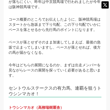
が落ちにくい、昨年は中京競馬場で行われましたが今年
は阪神競馬場です。
コース概要のところでお伝えしたように、阪神競馬場は
スタートから急坂まで下り勾配、この下り勾配でいかに
ペースを落とせるから先行馬のポイントになります。
ペースが落とせずそのまま加速してしまえば、最後の急
坂で止まってしまいますし、ペースが落とせれば、後方
の馬が届かなくなる。
今年はどちらの展開になるのか、まずは出走メンバーを
見ながらレースの展開を探っていく必要があると思いま
す。
セントウルステークスの有力馬、連覇を狙うト
ウシンマカオ！
トウシンマカオ（高柳瑞樹厩舎）