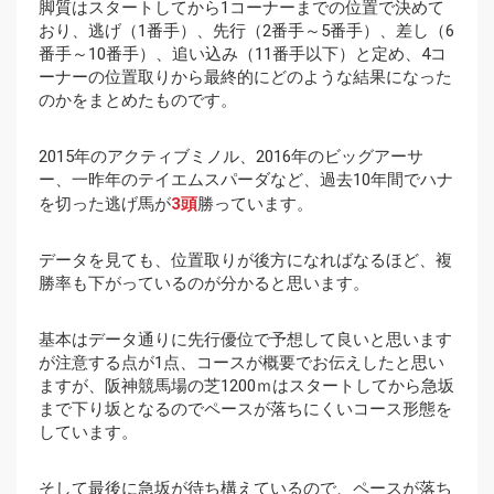
脚質はスタートしてから1コーナーまでの位置で決めて
おり、逃げ（1番手）、先行（2番手～5番手）、差し（6
番手～10番手）、追い込み（11番手以下）と定め、4コ
ーナーの位置取りから最終的にどのような結果になった
のかをまとめたものです。
2015年のアクティブミノル、2016年のビッグアーサ
ー、一昨年のテイエムスパーダなど、過去10年間でハナ
を切った逃げ馬が
3頭
勝っています。
データを見ても、位置取りが後方になればなるほど、複
勝率も下がっているのが分かると思います。
基本はデータ通りに先行優位で予想して良いと思います
が注意する点が1点、コースが概要でお伝えしたと思い
ますが、阪神競馬場の芝1200ｍはスタートしてから急坂
まで下り坂となるのでペースが落ちにくいコース形態を
しています。
そして最後に急坂が待ち構えているので、ペースが落ち