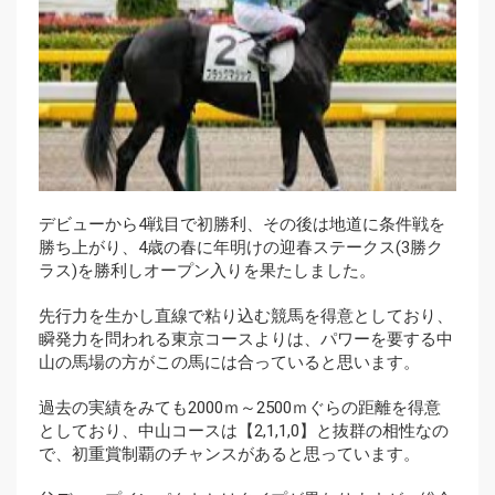
デビューから4戦目で初勝利、その後は地道に条件戦を
勝ち上がり、4歳の春に年明けの迎春ステークス(3勝ク
ラス)を勝利しオープン入りを果たしました。
先行力を生かし直線で粘り込む競馬を得意としており、
瞬発力を問われる東京コースよりは、パワーを要する中
山の馬場の方がこの馬には合っていると思います。
過去の実績をみても2000ｍ～2500ｍぐらの距離を得意
としており、中山コースは【2,1,1,0】と抜群の相性なの
で、初重賞制覇のチャンスがあると思っています。