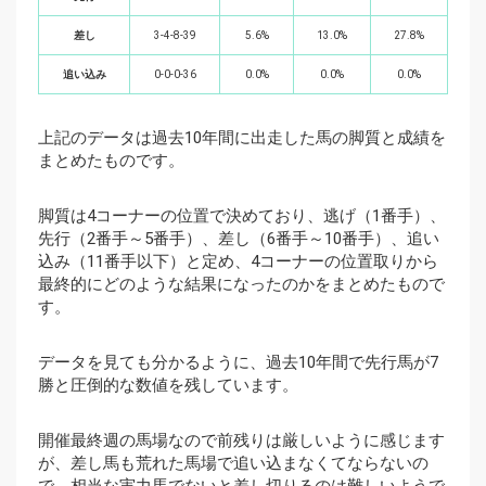
差し
3-4-8-39
5.6%
13.0%
27.8%
追い込み
0-0-0-36
0.0%
0.0%
0.0%
上記のデータは過去10年間に出走した馬の脚質と成績を
まとめたものです。
脚質は4コーナーの位置で決めており、逃げ（1番手）、
先行（2番手～5番手）、差し（6番手～10番手）、追い
込み（11番手以下）と定め、4コーナーの位置取りから
最終的にどのような結果になったのかをまとめたもので
す。
データを見ても分かるように、過去10年間で先行馬が7
勝と圧倒的な数値を残しています。
開催最終週の馬場なので前残りは厳しいように感じます
が、差し馬も荒れた馬場で追い込まなくてならないの