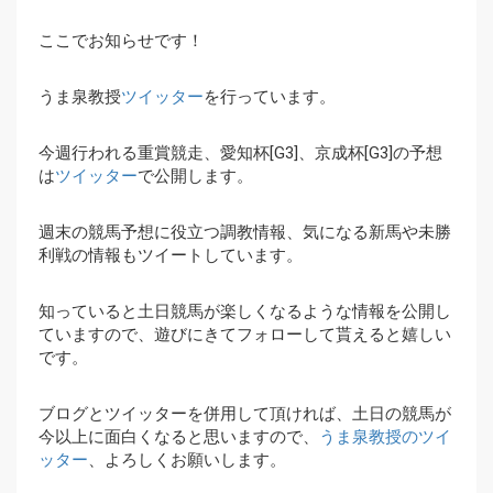
ここでお知らせです！
うま泉教授
ツイッター
を行っています。
今週行われる重賞競走、愛知杯[G3]、京成杯[G3]の予想
は
ツイッター
で公開します。
週末の競馬予想に役立つ調教情報、気になる新馬や未勝
利戦の情報もツイートしています。
知っていると土日競馬が楽しくなるような情報を公開し
ていますので、遊びにきてフォローして貰えると嬉しい
です。
ブログとツイッターを併用して頂ければ、土日の競馬が
今以上に面白くなると思いますので、
うま泉教授のツイ
ッター
、よろしくお願いします。