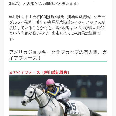
3歳馬）と古馬との力関係だと思います。
年明けの中山金杯[G3]は現4歳馬（昨年の3歳馬）のラー
グルフが勝利、昨年の有馬記念[G1]をイクイノックスが
快勝していることからも、現4歳馬はレベルが高い世代
という印象が強いので、出走してくる4歳馬は注目で
す。
アメリカジョッキークラブカップの有力馬、ガ
イアフォース！
☆ガイアフォース（杉山晴紀厩舎）