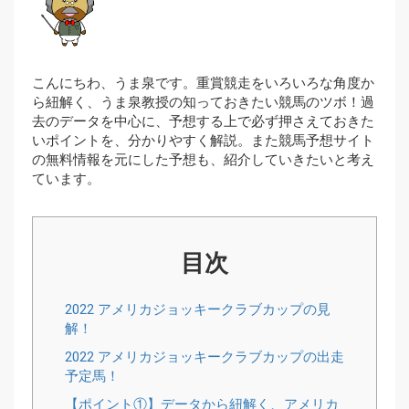
こんにちわ、うま泉です。重賞競走をいろいろな角度か
ら紐解く、うま泉教授の知っておきたい競馬のツボ！過
去のデータを中心に、予想する上で必ず押さえておきた
いポイントを、分かりやすく解説。また競馬予想サイト
の無料情報を元にした予想も、紹介していきたいと考え
ています。
目次
2022 アメリカジョッキークラブカップの見
解！
2022 アメリカジョッキークラブカップの出走
予定馬！
【ポイント①】データから紐解く、アメリカ