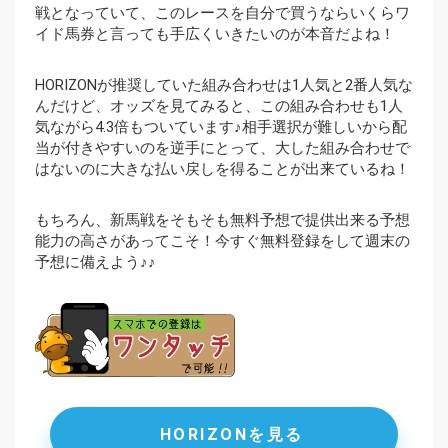
戦となっていて、このレースを自分で買うならいくらワ
イド馬券と言っても手広くいきたいのが本音だよね！
HORIZONが推奨していた組み合わせは1人気と2番人気な
んだけど、オッズを見てみると、この組み合わせも1人
気ながら4.3倍もついています♪相手選択が難しいから配
当が付きやすいのを逆手にとって、大した組み合わせで
はないのに大きな払い戻しを得ることが出来ているね！
もちろん、新馬戦をそもそも無料予想で提供出来る予想
能力の高さがあってこそ！今すぐ無料登録をして週末の
予想に備えよう♪♪
HORIZONを見る