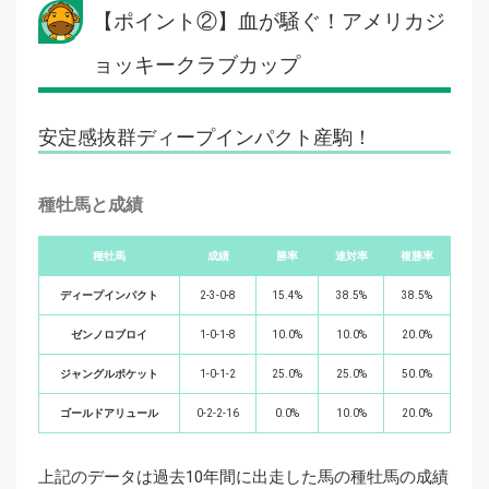
【ポイント②】血が騒ぐ！アメリカジ
ョッキークラブカップ
安定感抜群ディープインパクト産駒！
種牡馬と成績
種牡馬
成績
勝率
連対率
複勝率
ディープインパクト
2-3-0-8
15.4%
38.5%
38.5%
ゼンノロブロイ
1-0-1-8
10.0%
10.0%
20.0%
ジャングルポケット
1-0-1-2
25.0%
25.0%
50.0%
ゴールドアリュール
0-2-2-16
0.0%
10.0%
20.0%
上記のデータは過去10年間に出走した馬の種牡馬の成績