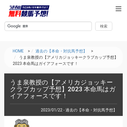
m
e
n
u
HOME
>
過去の【本命・対抗馬予想】
>
うま泉教授の【アメリカジョッキークラブカップ予想】
2023 本命馬はガイアフォースです！
うま泉教授の【アメリカジョッキー
クラブカップ予想】2023 本命馬はガ
イアフォースです！
2023/01/22 - 過去の【本命・対抗馬予想】