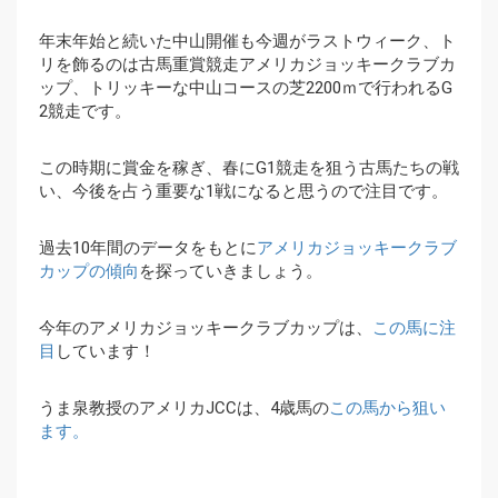
年末年始と続いた中山開催も今週がラストウィーク、ト
リを飾るのは古馬重賞競走アメリカジョッキークラブカ
ップ、トリッキーな中山コースの芝2200ｍで行われるG
2競走です。
この時期に賞金を稼ぎ、春にG1競走を狙う古馬たちの戦
い、今後を占う重要な1戦になると思うので注目です。
過去10年間のデータをもとに
アメリカジョッキークラブ
カップの傾向
を探っていきましょう。
今年のアメリカジョッキークラブカップは、
この馬に注
目
しています！
うま泉教授のアメリカJCCは、4歳馬の
この馬から狙い
ます。