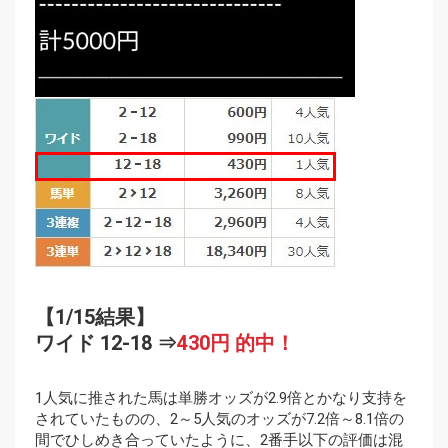
【1/15結果】
ワイド 12-18 ⇒
430円 的中！
1人気に推された馬は単勝オッズが2.9倍とかなり支持を
されていたものの、2～5人気のオッズが7.2倍～8.1倍の
間でひしめき合っていたように、2番手以下の評価は混