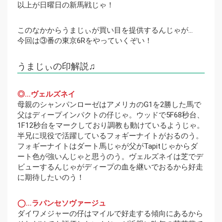
以上が日曜日の新馬戦じゃ！
このなかからうまじぃが買い目を提供するんじゃが…
今回は③番の東京6Rをやっていくぞい！
うまじぃの印解説♫
◎…ヴェルズネイ
母親のシャンパンローゼはアメリカのG1を2勝した馬で
父はディープインパクトの仔じゃ。ウッドで5F68秒台、
1F12秒台をマークしており調教も動けているようじゃ。
半兄に現役で活躍しているフォギーナイトがおるのう。
フォギーナイトはダート馬じゃが父がTapitじゃからダ
ート色が強いんじゃと思うのう。ヴェルズネイは芝でデ
ビューするんじゃがディープの血を継いでおるから好走
に期待したいのう！
◯…ラパンセソヴァージュ
ダイワメジャーの仔はマイルで好走する傾向にあるから