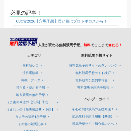
必見の記事！
CBC賞2026【穴馬予想】買い目はプロトポロスから！
人生が変わる無料競馬予想。
無料
でここまで
当たる！
カテゴリ
無料競馬予想サイト
無料買い目
無料競馬予想サイトのランキング
注目馬情報
無料競馬予想サイト検証
調教・データ
無料競馬予想的中報告！
当たる・儲かる予想
有料競馬予想的中報告
地方競馬の無料予想
ヘルプ・ガイド
うま吉の今週の【穴馬】予想！！
初心者向け競馬の基礎知識！
うまじぃの【新馬戦診断・予想】
競馬無料予想活用術【基礎】
うま子の複勝1点予想
競馬予想サイト初心者の方へ
その他の競馬記事