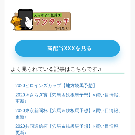
高配当XXXを見る
よく見られている記事はこちらです♫
2020ヒロインズカップ【地方競馬予想】
2020きさらぎ賞【穴馬＆鉄板馬予想】※買い目情報、
更新♪
2020東京新聞杯【穴馬＆鉄板馬予想】※買い目情報、
更新♪
2020共同通信杯【穴馬＆鉄板馬予想】※買い目情報、
更新♪