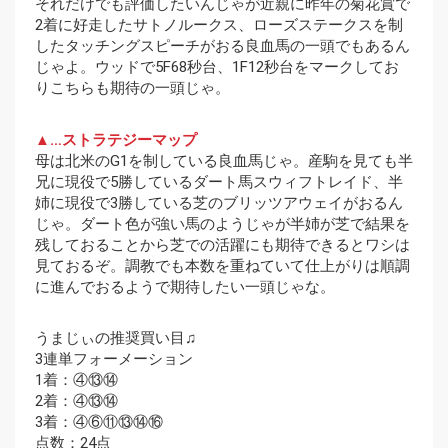
それだけでも評価したいんじゃが近親に昨年の菊花賞で
2着に好走したサトノルークス、ローズステークスを制
したタッチングスピーチがおる良血馬の一頭でもあるん
じゃよ。ウッドで5F68秒台、1F12秒台をマークしてお
りこちらも期待の一頭じゃ。
▲…ストラテジーマップ
母は北米のG1を制している良血馬じゃ。産駒を見ても半
兄に現役で5勝しているダート馬スウィフトレイド、半
姉に現役で3勝している芝のブリッツアウェイがおるん
じゃ。ダート色が強い馬のようじゃが半姉が芝で結果を
残しておることから芝での活躍にも期待できるとワシは
見ておるぞ。調教でも本数を重ねていて仕上がりは順調
に進んでおるようで期待したい一頭じゃな。
うまじぃの推奨買い目♫
3連単フォーメーション
1着：④⑬⑭
2着：④⑬⑭
3着：④⑥⑪⑬⑭⑯
点数：24点