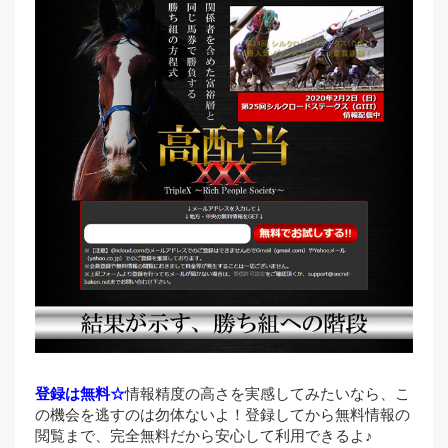
登録は無料☆
情報精度の高さを実感してみたいなら、こ
の機会を逃すのは勿体ないよ！登録してから無料情報の
閲覧まで、完全無料だから安心して利用できるよ♪