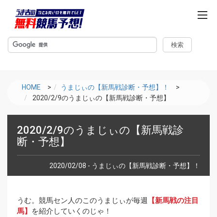
m
e
n
u
HOME
>
うまじぃの【新馬戦診断・予想】！
>
2020/2/9のうまじぃの【新馬戦診断・予想】
2020/2/9のうまじぃの【新馬戦診
断・予想】
2020/02/08 - うまじぃの【新馬戦診断・予想】！
うむ。競馬セン人のこのうまじぃが毎週
【新馬戦の注目
馬】
を紹介していくのじゃ！