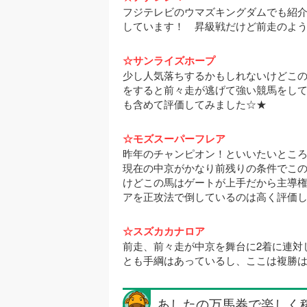
フジテレビのウマズキングダムでも紹
しています！ 昇級戦だけど前走のよ
☆サンライズホープ
少し人気落ちするかもしれないけどこ
をすると前々走が逃げて強い競馬をし
も含めて評価してみました☆★
☆モズスーパーフレア
昨年のチャンピオン！といいたいところ
現在の中京がかなり前残りの条件でこ
けどこの馬はゲートが上手だから主導
アを正攻法で倒しているのは高く評価
☆スズカカナロア
前走、前々走が中京を舞台に2着に連対
とも手綱はあっているし、ここは複勝
あしたの万馬券で楽しく