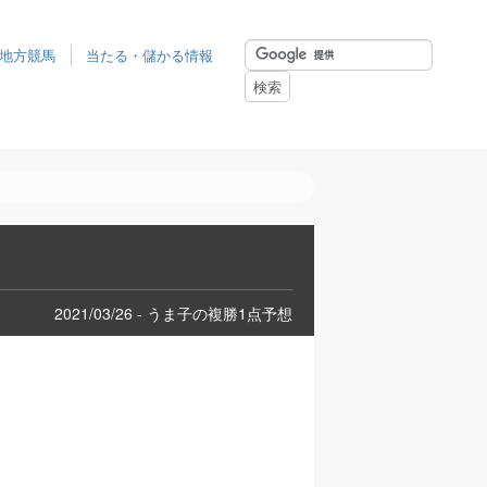
地方競馬
当たる・儲かる情報
2021/03/26 - うま子の複勝1点予想