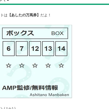
イトは
【あしたの万馬券】
だよ！
(＾o＾)