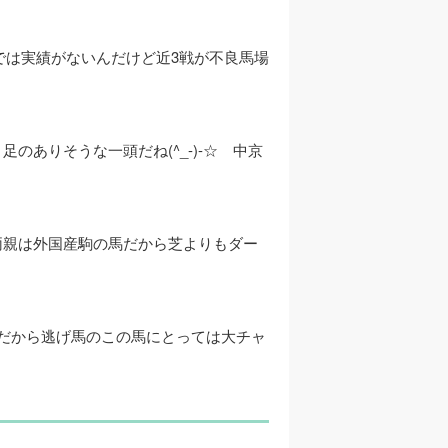
では実績がないんだけど近3戦が不良馬場
ありそうな一頭だね(^_-)-☆ 中京
両親は外国産駒の馬だから芝よりもダー
だから逃げ馬のこの馬にとっては大チャ