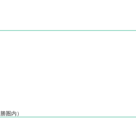
複勝圏内）